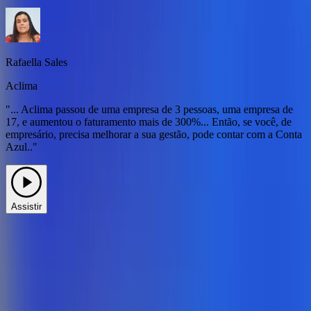
Rafaella Sales
Aclima
"... Aclima passou de uma empresa de 3 pessoas, uma empresa de
17, e aumentou o faturamento mais de 300%... Então, se você, de
empresário, precisa melhorar a sua gestão, pode contar com a Conta
Azul.."
Assistir
Seu
negócio no azul
começa aqui.
A Conta Azul tem o plano sob medida para o faturamento da sua
empresa.