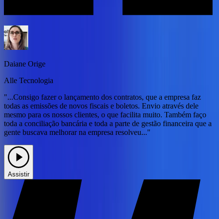
Daiane Orige
Alle Tecnologia
"...Consigo fazer o lançamento dos contratos, que a empresa faz
todas as emissões de novos fiscais e boletos. Envio através dele
mesmo para os nossos clientes, o que facilita muito. Também faço
toda a conciliação bancária e toda a parte de gestão financeira que a
gente buscava melhorar na empresa resolveu..."
Assistir