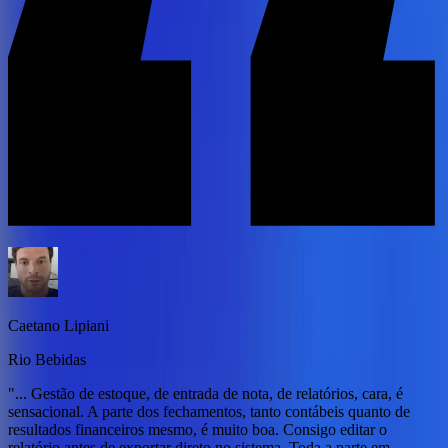
Caetano Lipiani
Rio Bebidas
"... Gestão de estoque, de entrada de nota, de relatórios, cara, é
sensacional. A parte dos fechamentos, tanto contábeis quanto de
resultados financeiros mesmo, é muito boa. Consigo editar o
relatório antes de exportar direto no sistema. Toda a parte em