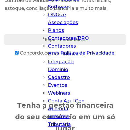
controle de vendas, emissão de notas fiscais,
Software
estoque, conciliação bancária e muito mais.
Conta Azul Mais
ONGs e
O que sua
Associações
contabilidade
Planos
precisa em um
Contadores/BPO
Experimente Grátis
só lugar
Contadores
Concordo com a
Política de Privacidade
.
BPO Financeiro
Integração
Domínio
Cadastro
Eventos
Webinars
Conta Azul Con
Tenha a gestão financeira
Aprenda
do seu comércio em um só
Reforma
Tributária
lugar