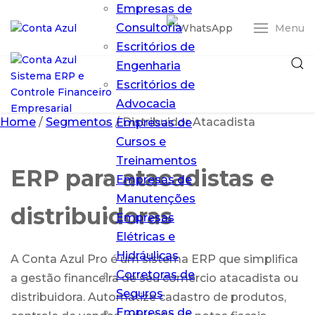
Empresas de
Consultoria
Menu
Escritórios de
Engenharia
Escritórios de
Advocacia
Home
/
Segmentos
/
Distribuidor Atacadista
Empresas de
Cursos e
Treinamentos
ERP para atacadistas e
Empresas de
Entrar
Manutenções
distribuidoras
Empresas
ERP Conta Azul
Elétricas e
Pro
O ERP em nuvem
Hidráulicas
A Conta Azul Pro é um sistema ERP que simplifica
que simplifica
Corretoras de
a gestão financeira de seu comércio atacadista ou
sua gestão
Seguros
distribuidora. Automatize cadastro de produtos,
financeira
Empresas de