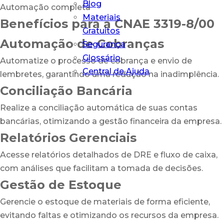
Blog
Automação completa
Materiais
Benefícios para a CNAE 3319-8/00
Gratuitos
Automação de Cobranças
Segurança
Glossário
Automatize o processo de cobrança e envio de
Central de Ajuda
lembretes, garantindo uma redução na inadimplência.
Conciliação Bancária
Realize a conciliação automática de suas contas
bancárias, otimizando a gestão financeira da empresa.
Relatórios Gerenciais
Acesse relatórios detalhados de DRE e fluxo de caixa,
com análises que facilitam a tomada de decisões.
Gestão de Estoque
Gerencie o estoque de materiais de forma eficiente,
evitando faltas e otimizando os recursos da empresa.