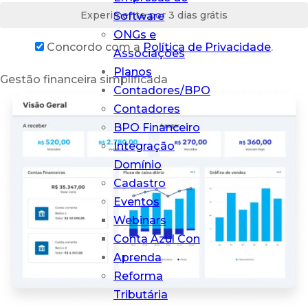
Experimente por 3 dias grátis
Software
Conta Azul Mais
ONGs e
Concordo com a
Política de Privacidade
.
O que sua
Associações
contabilidade
Planos
Gestão financeira simplificada
precisa em um
Contadores/BPO
só lugar
Contadores
BPO Financeiro
Integração
Domínio
Cadastro
Eventos
Webinars
Conta Azul Con
Aprenda
Reforma
Tributária