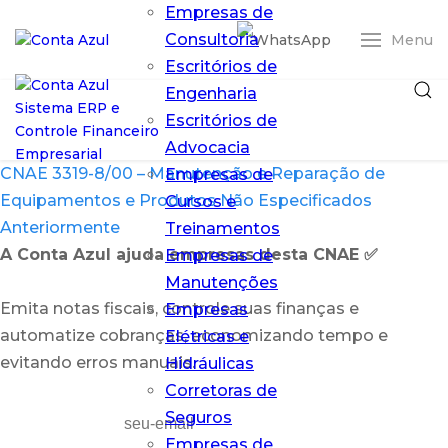
Empresas de
Consultoria
Menu
Escritórios de
Engenharia
Escritórios de
Advocacia
CNAE 3319-8/00 – Manutenção e Reparação de
Empresas de
Equipamentos e Produtos Não Especificados
Cursos e
Anteriormente
Treinamentos
A Conta Azul ajuda empresas desta CNAE ✅
Empresas de
Entrar
Manutenções
Emita notas fiscais, controle suas finanças e
Empresas
ERP Conta Azul
automatize cobranças, economizando tempo e
Elétricas e
Pro
O ERP em nuvem
evitando erros manuais.
Hidráulicas
que simplifica
Corretoras de
sua gestão
Seguros
financeira
Empresas de