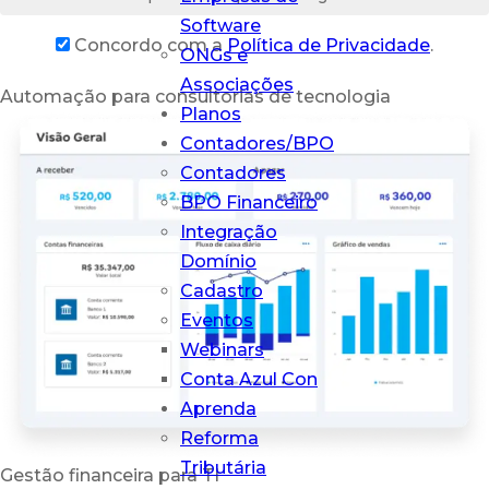
Software
Concordo com a
Política de Privacidade
.
Conta Azul Mais
ONGs e
O que sua
Associações
Automação para consultorias de tecnologia
contabilidade
Planos
precisa em um
Contadores/BPO
só lugar
Contadores
BPO Financeiro
Integração
Domínio
Cadastro
Eventos
Webinars
Conta Azul Con
Aprenda
Reforma
Tributária
Gestão financeira para TI