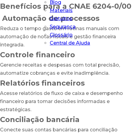
Blog
Benefícios para a CNAE 6204-0/00
Materiais
Automação de processos
Gratuitos
Segurança
Reduza o tempo gasto em rotinas manuais com
Glossário
automação de notas fiscais e gestão financeira
Central de Ajuda
integrada.
Controle financeiro
Gerencie receitas e despesas com total precisão,
automatize cobranças e evite inadimplência.
Relatórios financeiros
Acesse relatórios de fluxo de caixa e desempenho
financeiro para tomar decisões informadas e
estratégicas.
Conciliação bancária
Conecte suas contas bancárias para conciliação