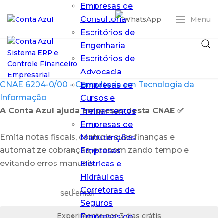
Empresas de
Consultoria
Menu
Escritórios de
Engenharia
Escritórios de
Advocacia
CNAE 6204-0/00 – Consultoria em Tecnologia da
Empresas de
Informação
Cursos e
A Conta Azul ajuda empresas desta CNAE ✅
Treinamentos
Empresas de
Entrar
Emita notas fiscais, controle suas finanças e
Manutenções
automatize cobranças, economizando tempo e
Empresas
ERP Conta Azul
evitando erros manuais.
Elétricas e
Pro
O ERP em nuvem
Hidráulicas
que simplifica
Corretoras de
sua gestão
Seguros
financeira
Experimente por 3 dias grátis
Empresas de