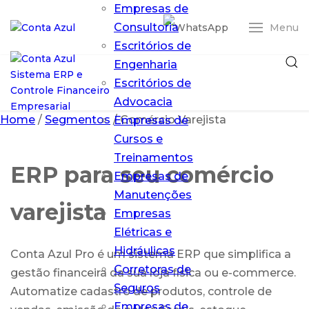
Empresas de
Consultoria
Menu
Escritórios de
Engenharia
Escritórios de
Advocacia
Home
/
Segmentos
/
Comércio Varejista
Empresas de
Cursos e
Treinamentos
ERP para seu comércio
Empresas de
Entrar
Manutenções
varejista
Empresas
ERP Conta Azul
Elétricas e
Pro
O ERP em nuvem
Hidráulicas
Conta Azul Pro é um sistema ERP que simplifica a
que simplifica
Corretoras de
gestão financeira da sua loja física ou e-commerce.
sua gestão
Seguros
Automatize cadastro de produtos, controle de
financeira
Empresas de