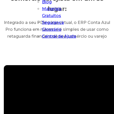
Blog
lugar:
Materiais
Gratuitos
Segurança
Integrado a seu PDV e loja virtual, o ERP Conta Azul
Glossário
Pro funciona em nuvem e é simples de usar como
Central de Ajuda
retaguarda financeira de seu comércio ou varejo