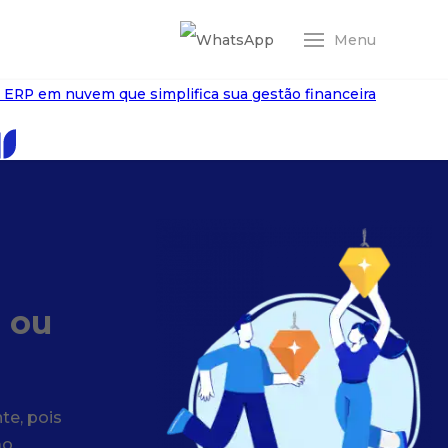
Entrar
Menu
RP Conta Azul Pro
 ERP em nuvem que simplifica sua gestão financeira
onta Azul Mais
 que sua contabilidade precisa em um só lugar
 ou
te, pois
ao