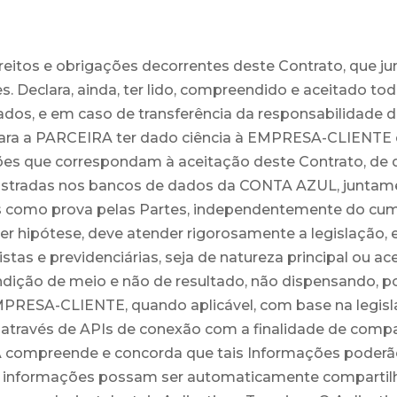
direitos e obrigações decorrentes deste Contrato, qu
es. Declara, ainda, ter lido, compreendido e aceitado 
s, e em caso de transferência da responsabilidade d
a a PARCEIRA ter dado ciência à EMPRESA-CLIENTE de
ações que correspondam à aceitação deste Contrato, 
egistradas nos bancos de dados da CONTA AZUL, juntam
s como prova pelas Partes, independentemente do cum
er hipótese, deve atender rigorosamente a legislação,
lhistas e previdenciárias, seja de natureza principal o
ição de meio e não de resultado, não dispensando, po
PRESA-CLIENTE, quando aplicável, com base na legisl
s através de APIs de conexão com a finalidade de comp
 compreende e concorda que tais Informações poderão s
as informações possam ser automaticamente compartilh