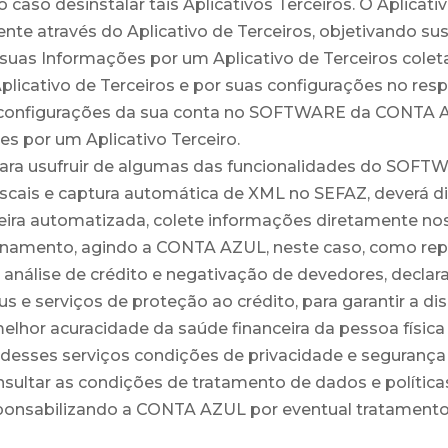
aso desinstalar tais Aplicativos Terceiros. O Aplicat
te através do Aplicativo de Terceiros, objetivando sus
as Informações por um Aplicativo de Terceiros coleta
plicativo de Terceiros e por suas configurações no resp
 configurações da sua conta no SOFTWARE da CONTA A
s por um Aplicativo Terceiro.
para usufruir de algumas das funcionalidades do SOFTW
fiscais e captura automática de XML no SEFAZ, deverá 
a automatizada, colete informações diretamente nos si
cionamento, agindo a CONTA AZUL, neste caso, como re
análise de crédito e negativação de devedores, decla
e serviços de proteção ao crédito, para garantir a di
lhor acuracidade da saúde financeira da pessoa física
esses serviços condições de privacidade e seguranç
ltar as condições de tratamento de dados e políticas
esponsabilizando a CONTA AZUL por eventual tratamento 