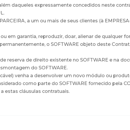
além daqueles expressamente concedidos neste contra
L.
à PARCEIRA, a um ou mais de seus clientes (à EMPRESA-
o ou em garantia, reproduzir, doar, alienar de qualquer f
ou permanentemente, o SOFTWARE objeto deste Contrat
isos de reserva de direito existente no SOFTWARE e na d
ou desmontagem do SOFTWARE.
ável) venha a desenvolver um novo módulo ou produto q
considerado como parte do SOFTWARE fornecido pela CO
 estas cláusulas contratuais.