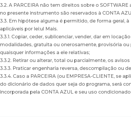
3.2. A PARCEIRA não tem direitos sobre o SOFTWARE 
no presente instrumento são reservados à CONTA AZU
3.3. Em hipótese alguma é permitido, de forma geral, 
aplicáveis por lei:ul Mais.
3.3.1. Copiar, ceder, sublicenciar, vender, dar em locaçã
modalidades, gratuita ou onerosamente, provisória 
quaisquer informações a ele relativas;
3.3.2. Retirar ou alterar, total ou parcialmente, os av
3.3.3. Praticar engenharia reversa, descompilação 
3.3.4. Caso a PARCEIRA (ou EMPRESA-CLIENTE, se aplic
do dicionário de dados quer seja do programa, será 
incorporada pela CONTA AZUL e seu uso condicionado a