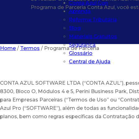
Conta Azul Con
Programa de Parceria Conta Azul, você es
Aprenda
Reforma Tributária
Blog
Materiais Gratuitos
Segurança
Home
/
Termos
/
Programa de Parceria
Glossário
Central de Ajuda
CONTA AZUL SOFTWARE LTDA (“CONTA AZUL”), pessoa jur
8300, Bloco O, Módulos 4 e 5, Perini Business Park, Dis
para Empresas Parceiras (“Termos de Uso” ou “Contrato
Azul Pro (“SOFTWARE”), além de todas as funcionalidades
planos, bem como regras específicas da Contratação de