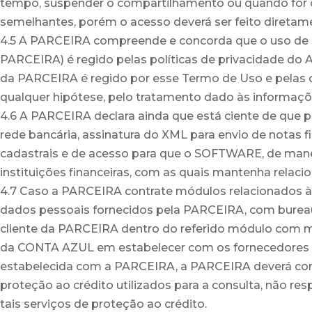
tempo, suspender o compartilhamento ou quando for o c
semelhantes, porém o acesso deverá ser feito diretamen
4.5 A PARCEIRA compreende e concorda que o uso de su
PARCEIRA) é regido pelas políticas de privacidade do A
da PARCEIRA é regido por esse Termo de Uso e pelas
qualquer hipótese, pelo tratamento dado às informaçõe
4.6 A PARCEIRA declara ainda que está ciente de que 
rede bancária, assinatura do XML para envio de notas 
cadastrais e de acesso para que o SOFTWARE, de maneir
instituições financeiras, com as quais mantenha rela
4.7 Caso a PARCEIRA contrate módulos relacionados à 
dados pessoais fornecidos pela PARCEIRA, com bureaus 
cliente da PARCEIRA dentro do referido módulo com me
da CONTA AZUL em estabelecer com os fornecedores d
estabelecida com a PARCEIRA, a PARCEIRA deverá consu
proteção ao crédito utilizados para a consulta, não r
tais serviços de proteção ao crédito.