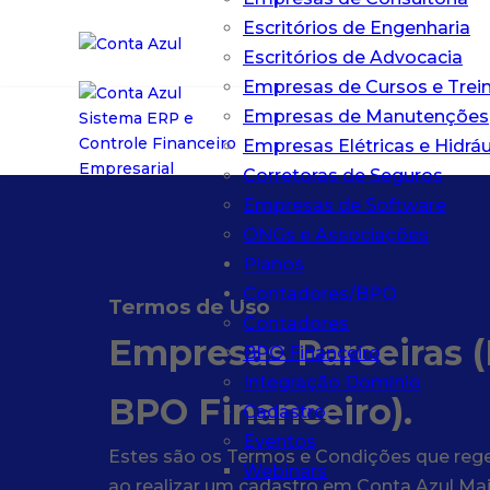
Escritórios de Engenharia
Escritórios de Advocacia
Empresas de Cursos e Tre
Empresas de Manutenções
Empresas Elétricas e Hidráu
Corretoras de Seguros
Empresas de Software
ONGs e Associações
Planos
Contadores/BPO
Termos de Uso
Contadores
Empresas Parceiras 
BPO Financeiro
Integração Domínio
BPO Financeiro).
Cadastro
Eventos
Estes são os Termos e Condições que reger
Webinars
ao realizar um cadastro em Conta Azul Mais