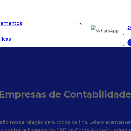
E
inamentos
O
licas
C
O
(Empresas de Contabilidade
ão nossa relação para todos os fins. Leia-o atentamen
, contratar licenças do ERP da Conta Azul e/ou aderir 