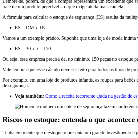
Lembre-se, porém, de que a compra representará um excedente que só s
trate de um produto perecível – o que exige ainda mais cautela.
A fórmula para calcular o estoque de segurança (ES) resulta da multi
ES = DM x TE
Vamos a um exemplo prático. Suponha que uma loja de moda íntima ve
ES = 30 x 5 = 150
Ou seja, essa empresa precisa de, no mínimo, 150 peças no estoque pa
Vale lembrar que esse cálculo deve ser feito para todos os tipos de p
Por exemplo, em uma loja de produtos infantis, as roupas para bebês c
de segurança.
Veja também:
Como a receita recorrente ajuda na gestão de e
Riscos no estoque: entenda o que acontece
Tenha em mente que o estoque representa um grande investimento e 