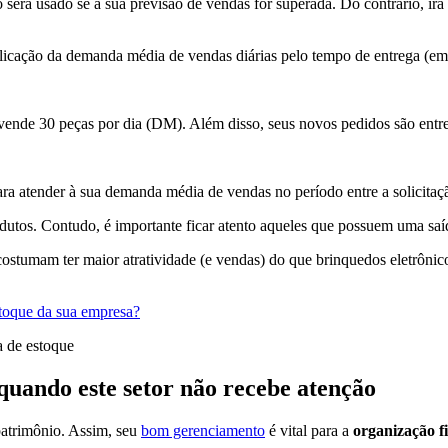
erá usado se a sua previsão de vendas for superada. Do contrário, irá
plicação da demanda média de vendas diárias pelo tempo de entrega (em 
nde 30 peças por dia (DM). Além disso, seus novos pedidos são entreg
ra atender à sua demanda média de vendas no período entre a solicitaç
rodutos. Contudo, é importante ficar atento aqueles que possuem uma saí
ostumam ter maior atratividade (e vendas) do que brinquedos eletrônicos
stoque da sua empresa?
 quando este setor não recebe atenção
patrimônio. Assim, seu
bom gerenciamento
é vital para a
organização f