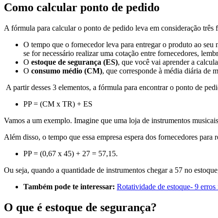
Como calcular ponto de pedido
A fórmula para calcular o ponto de pedido leva em consideração três f
O tempo que o fornecedor leva para entregar o produto ao seu
se for necessário realizar uma cotação entre fornecedores, lem
O
estoque de segurança (ES)
, que você vai aprender a calcula
O
consumo médio (CM)
, que corresponde à média diária de 
A partir desses 3 elementos, a fórmula para encontrar o ponto de ped
PP = (CM x TR) + ES
Vamos a um exemplo. Imagine que uma loja de instrumentos musicais 
Além disso, o tempo que essa empresa espera dos fornecedores para re
PP = (0,67 x 45) + 27 = 57,15.
Ou seja, quando a quantidade de instrumentos chegar a 57 no estoqu
Também pode te interessar:
Rotatividade de estoque- 9 erro
O que é estoque de segurança?