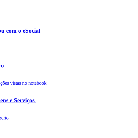
ou com o eSocial
ro
ens e Serviços