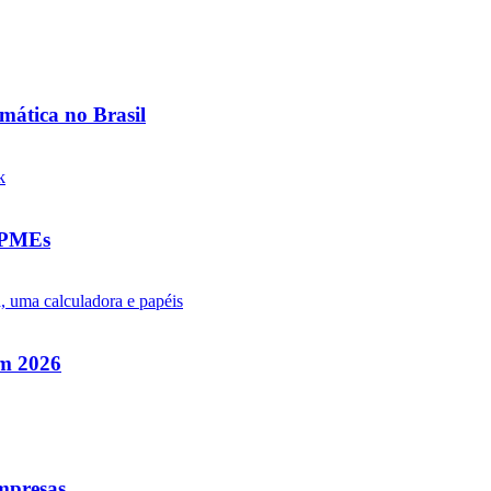
mática no Brasil
a PMEs
em 2026
empresas