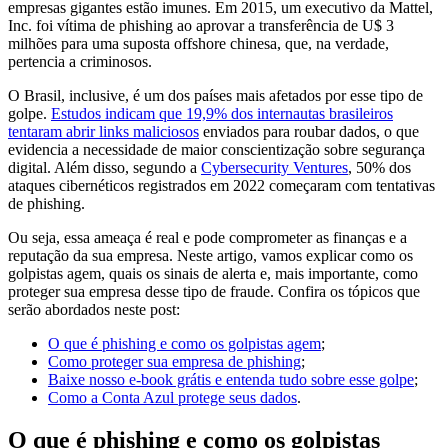
empresas gigantes estão imunes. Em 2015, um executivo da Mattel,
Inc. foi vítima de phishing ao aprovar a transferência de U$ 3
milhões para uma suposta offshore chinesa, que, na verdade,
pertencia a criminosos.
O Brasil, inclusive, é um dos países mais afetados por esse tipo de
golpe.
Estudos indicam que 19,9% dos internautas brasileiros
tentaram abrir links maliciosos
enviados para roubar dados, o que
evidencia a necessidade de maior conscientização sobre segurança
digital. Além disso, segundo a
Cybersecurity Ventures
, 50% dos
ataques cibernéticos registrados em 2022 começaram com tentativas
de phishing.
Ou seja, essa ameaça é real e pode comprometer as finanças e a
reputação da sua empresa. Neste artigo, vamos explicar como os
golpistas agem, quais os sinais de alerta e, mais importante, como
proteger sua empresa desse tipo de fraude. Confira os tópicos que
serão abordados neste post:
O que é phishing e como os golpistas agem
;
Como proteger sua empresa de phishing
;
Baixe nosso e-book grátis e entenda tudo sobre esse golpe
;
Como a Conta Azul protege seus dados
.
O que é phishing e como os golpistas