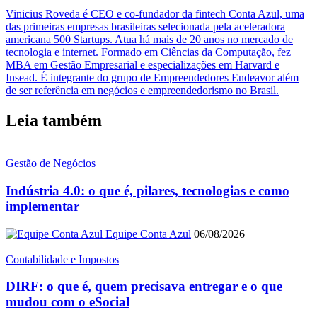
Vinicius Roveda é CEO e co-fundador da fintech Conta Azul, uma
das primeiras empresas brasileiras selecionada pela aceleradora
americana 500 Startups. Atua há mais de 20 anos no mercado de
tecnologia e internet. Formado em Ciências da Computação, fez
MBA em Gestão Empresarial e especializações em Harvard e
Insead. É integrante do grupo de Empreendedores Endeavor além
de ser referência em negócios e empreendedorismo no Brasil.
Leia também
Gestão de Negócios
Indústria 4.0: o que é, pilares, tecnologias e como
implementar
Equipe Conta Azul
06/08/2026
Contabilidade e Impostos
DIRF: o que é, quem precisava entregar e o que
mudou com o eSocial