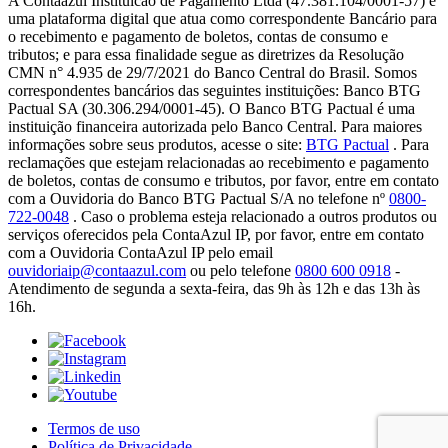
A Contaazul Instituicao de Pagamento Ltda (47.381.104/0001-57) é
uma plataforma digital que atua como correspondente Bancário para
o recebimento e pagamento de boletos, contas de consumo e
tributos; e para essa finalidade segue as diretrizes da Resolução
CMN n° 4.935 de 29/7/2021 do Banco Central do Brasil. Somos
correspondentes bancários das seguintes instituições: Banco BTG
Pactual SA (30.306.294/0001-45). O Banco BTG Pactual é uma
instituição financeira autorizada pelo Banco Central. Para maiores
informações sobre seus produtos, acesse o site:
BTG Pactual
. Para
reclamações que estejam relacionadas ao recebimento e pagamento
de boletos, contas de consumo e tributos, por favor, entre em contato
com a Ouvidoria do Banco BTG Pactual S/A no telefone nº
0800-
722-0048
. Caso o problema esteja relacionado a outros produtos ou
serviços oferecidos pela ContaAzul IP, por favor, entre em contato
com a Ouvidoria ContaAzul IP pelo email
ouvidoriaip@contaazul.com
ou pelo telefone
0800 600 0918
-
Atendimento de segunda a sexta-feira, das 9h às 12h e das 13h às
16h.
Termos de uso
Política de Privacidade