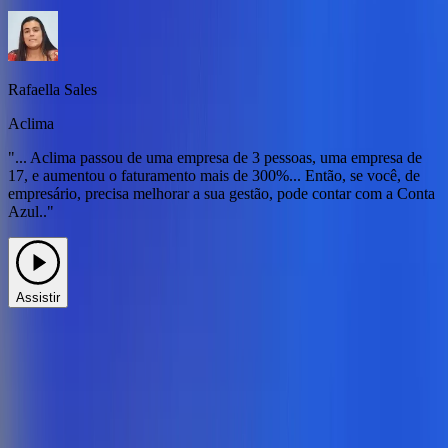
Rafaella Sales
Aclima
"... Aclima passou de uma empresa de 3 pessoas, uma empresa de
17, e aumentou o faturamento mais de 300%... Então, se você, de
empresário, precisa melhorar a sua gestão, pode contar com a Conta
Azul.."
Assistir
Seu
negócio no azul
começa aqui.
A Conta Azul tem o plano sob medida para o faturamento da sua
empresa.