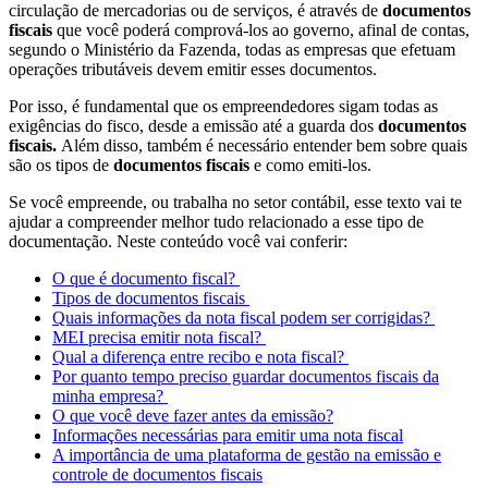
circulação de mercadorias ou de serviços, é através de
documentos
fiscais
que você poderá comprová-los ao governo, afinal de contas,
segundo o Ministério da Fazenda, todas as empresas que efetuam
operações tributáveis devem emitir esses documentos.
Por isso, é fundamental que os empreendedores sigam todas as
exigências do fisco, desde a emissão até a guarda dos
documentos
fiscais.
Além disso, também é necessário entender bem sobre quais
são os tipos de
documentos fiscais
e como emiti-los.
Se você empreende, ou trabalha no setor contábil, esse texto vai te
ajudar a compreender melhor tudo relacionado a esse tipo de
documentação. Neste conteúdo você vai conferir:
O que é documento fiscal?
Tipos de documentos fiscais
Quais informações da nota fiscal podem ser corrigidas?
MEI precisa emitir nota fiscal?
Qual a diferença entre recibo e nota fiscal?
Por quanto tempo preciso guardar documentos fiscais da
minha empresa?
O que você deve fazer antes da emissão?
Informações necessárias para emitir uma nota fiscal
A importância de uma plataforma de gestão na emissão e
controle de documentos fiscais