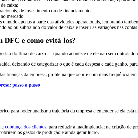
de caixa;
racionais, de investimento ou de financiamento.
o no mercado.
es e mude apenas a parte das atividades operacionais, lembrando também
ando ao ou subtraindo do valor de caixa e inserir as variações nas conta
m DFC e como evitá-los?
gestão do fluxo de caixa — quando acontece de ele não ser controlado 
aída, deixando de categorizar o que é cada despesa e cada ganho, para
 das finanças da empresa, problema que ocorre com mais frequência em
resa: passo a passo
órico para poder analisar a trajetória da empresa e entender se ela es
 na
cobrança dos clientes
, para reduzir a inadimplência; na criação de p
 cobrirem os gastos de produção e ainda gerar lucro.