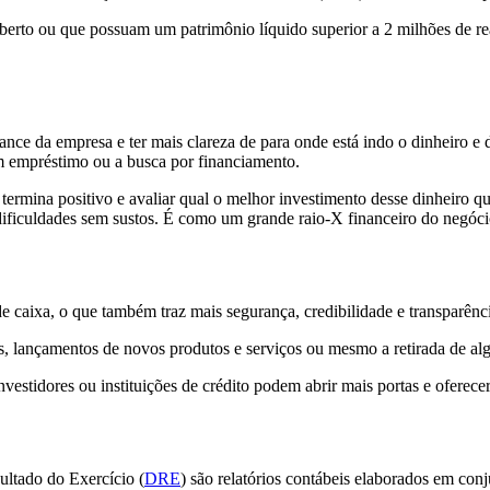
erto ou que possuam um patrimônio líquido superior a 2 milhões de rea
ance da empresa e ter mais clareza de para onde está indo o dinheiro e
m empréstimo ou a busca por financiamento.
ermina positivo e avaliar qual o melhor investimento desse dinheiro q
 dificuldades sem sustos. É como um grande raio-X financeiro do negóci
 caixa, o que também traz mais segurança, credibilidade e transparênci
es, lançamentos de novos produtos e serviços ou mesmo a retirada de a
vestidores ou instituições de crédito podem abrir mais portas e oferec
ltado do Exercício (
DRE
) são relatórios contábeis elaborados em con