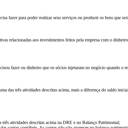
isa fazer para poder realizar seus serviços ou produzir os bens que serã
tivas relacionadas aos investimentos feitos pela empresa com o dinheiro
isou fazer ou dinheiro que os sócios injetaram no negócio quando o resu
ma das três atividades descritas acima, mais a diferença do saldo inicia
as três atividades descritas acima na DRE e no Balanço Patrimonial;
das contas contábeis. As contas não vão aparecer no balanço patrimonial