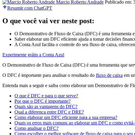
Marcio Roberto Andrade
Publicado em: 
Resumir com ChatGPT
O que você vai ver neste post:
O Demonstrativo de Fluxo de Caixa (DFC) é uma ferramenta esse
Saber elaborar um DFC eficiente ajuda a tomar decisões finance
A Conta Azul facilita o controle do seu fluxo de caixa, oferece
Experimente grátis a Conta Azul
O Demonstrativo de Fluxo de Caixa (DFC) é uma ferramenta que serve 
O DFC é importante para analisar o resultado do
fluxo de caixa
em um 
Entenda mais a seguir e saiba como elaborar um Demonstrativo de Fl
O que é DFC e para o que serve?
Por que o DFC é importante?
Quais são as vantagens do DFC?
Qual a diferença entre DFC e DRE?
Como elaborar um DFC eficiente para a sua empresa?
Quais os erros mais comuns ao elaborar um DFC e como evitá-
Como analisar o DFC?
Como escolher o melhor software de fluxo de caixa para o seu