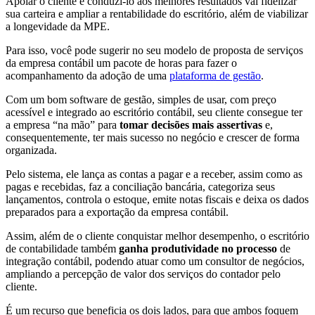
Apoiar o cliente e conduzi-lo aos melhores resultados vai fidelizar
sua carteira e ampliar a rentabilidade do escritório, além de viabilizar
a longevidade da MPE.
Para isso, você pode sugerir no seu modelo de proposta de serviços
da empresa contábil um pacote de horas para fazer o
acompanhamento da adoção de uma
plataforma de gestão
.
Com um bom software de gestão, simples de usar, com preço
acessível e integrado ao escritório contábil, seu cliente consegue ter
a empresa “na mão” para
tomar decisões mais assertivas
e,
consequentemente, ter mais sucesso no negócio e crescer de forma
organizada.
Pelo sistema, ele lança as contas a pagar e a receber, assim como as
pagas e recebidas, faz a conciliação bancária, categoriza seus
lançamentos, controla o estoque, emite notas fiscais e deixa os dados
preparados para a exportação da empresa contábil.
Assim, além de o cliente conquistar melhor desempenho, o escritório
de contabilidade também
ganha produtividade no processo
de
integração contábil, podendo atuar como um consultor de negócios,
ampliando a percepção de valor dos serviços do contador pelo
cliente.
É um recurso que beneficia os dois lados, para que ambos foquem