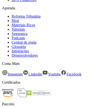
Recursos
Aprenda
Reforma Tributária
Blog
Materiais Ricos
Tutoriais
Segurança
Podcasts
Central de ajuda
Glossário
Integrações
Desenvolvedores
Recursos
Conta Mais
Instagram
Linkedin
Youtube
Facebook
Certificados
Parceiro