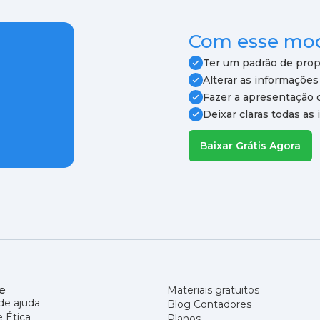
Com esse mod
Ter um padrão de prop
Alterar as informaçõe
Fazer a apresentação 
Deixar claras todas as
Baixar Grátis Agora
e
Materiais gratuitos
de ajuda
Blog Contadores
e Ética
Planos