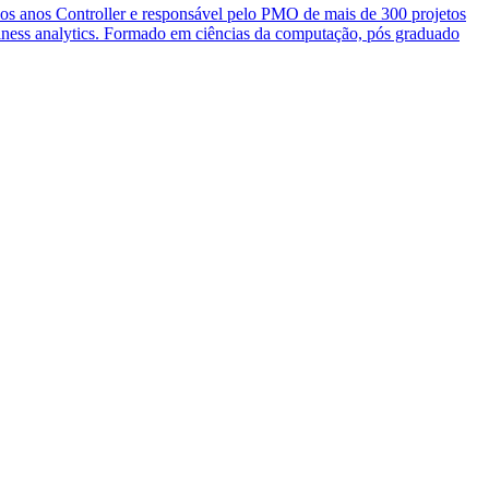
ios anos Controller e responsável pelo PMO de mais de 300 projetos
siness analytics. Formado em ciências da computação, pós graduado