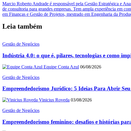
Marcio Roberto Andrade é responsável pela Gestão Estratégica e Anal
de consultoria para grandes empresas. Tem ampla experiência em cont
em Finanças e Gestão de Projetos, mestrado em Engenharia da Produ
Leia também
Gestão de Negócios
Indústria 4.0: o que é, pilares, tecnologias e como im
Equipe Conta Azul
06/08/2026
Gestão de Negócios
Empreendedorismo Jurídico: 5 Ideias Para Abrir Seu
Vinicius Roveda
03/08/2026
Gestão de Negócios
Empreendedorismo feminino: desafios e histórias para