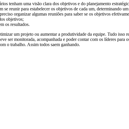
ários tenham uma visão clara dos objetivos e do planejamento estratégi
am se reunir para estabelecer os objetivos de cada um, determinando um
 preciso organizar algumas reuniões para saber se os objetivos efetivam
os objetivos;
m os resultados.
otimizar um projeto ou aumentar a produtividade da equipe. Tudo isso r
deve ser monitorada, acompanhada e poder contar com os líderes para os
om o trabalho. Assim todos saem ganhando.