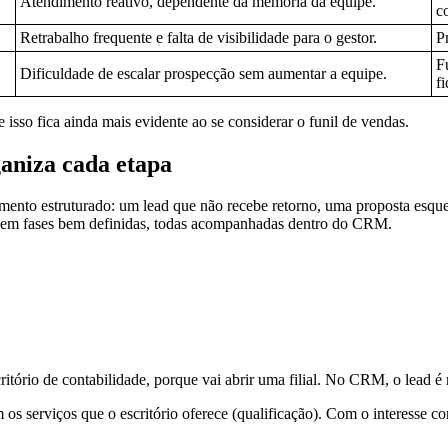
Atendimento reativo, dependente da memória da equipe.
c
Retrabalho frequente e falta de visibilidade para o gestor.
P
F
Dificuldade de escalar prospecção sem aumentar a equipe.
fi
sso fica ainda mais evidente ao se considerar o funil de vendas.
aniza cada etapa
mento estruturado: um lead que não recebe retorno, uma proposta esque
so em fases bem definidas, todas acompanhadas dentro do CRM.
tório de contabilidade, porque vai abrir uma filial. No CRM, o lead é 
m os serviços que o escritório oferece (qualificação). Com o interesse