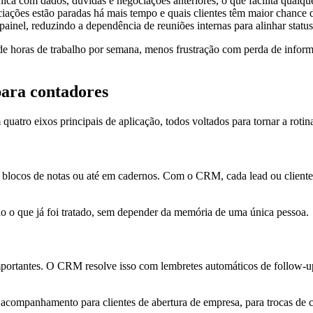
única com dados, dúvidas e negociações anteriores, o que facilita qualq
ciações estão paradas há mais tempo e quais clientes têm maior chance d
ainel, reduzindo a dependência de reuniões internas para alinhar status
e horas de trabalho por semana, menos frustração com perda de informa
ara contadores
o eixos principais de aplicação, todos voltados para tornar a rotina d
s, blocos de notas ou até em cadernos. Com o CRM, cada lead ou cliente
 o que já foi tratado, sem depender da memória de uma única pessoa.
mportantes. O CRM resolve isso com lembretes automáticos de follow-u
e acompanhamento para clientes de abertura de empresa, para trocas de