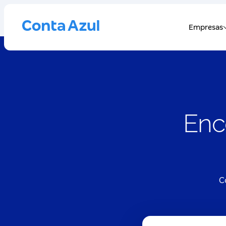
Enc
C