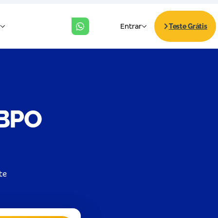
 BPO
te