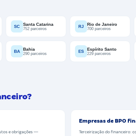
Santa Catarina
Rio de Janeiro
SC
RJ
752 parceiros
700 parceiros
Bahia
Espírito Santo
BA
ES
290 parceiros
229 parceiros
anceiro?
Empresas de BPO fin
ostos e obrigações —
Terceirização do financeiro: c