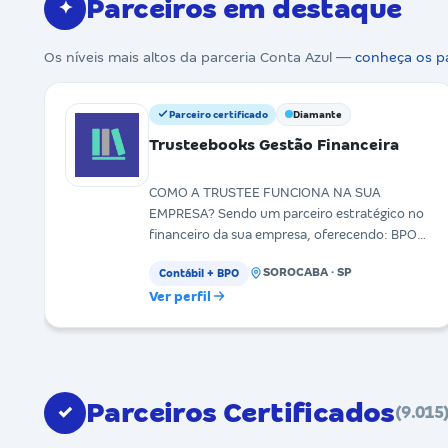
Parceiros em destaque
✦
Os níveis mais altos da parceria Conta Azul —
conheça os p
Parceiro certificado
Diamante
Trusteebooks Gestão Financeira
COMO A TRUSTEE FUNCIONA NA SUA
EMPRESA? Sendo um parceiro estratégico no
financeiro da sua empresa, oferecendo: BPO
financeiro: com nosso time de pro
SOROCABA · SP
Contábil + BPO
Ver perfil
Parceiros Certificados
✓
(9.015