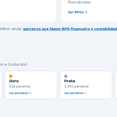
fluxo de caixa.
Ver BPOs
elhor ainda:
parceiros que fazem BPO financeiro
e
contabilidad
om a Conta Azul.
Ouro
Prata
126 parceiros
1.392 parceiros
ver parceiros
ver parceiros