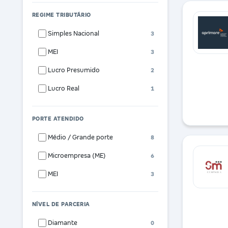
REGIME TRIBUTÁRIO
Simples Nacional
3
MEI
3
Lucro Presumido
2
Lucro Real
1
PORTE ATENDIDO
Médio / Grande porte
8
Microempresa (ME)
6
MEI
3
NÍVEL DE PARCERIA
Diamante
0