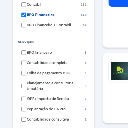
Contábil
282
BPO Financeiro
118
BPO Financeiro + Contábil
67
SERVIÇOS
BPO financeiro
8
Contabilidade completa
6
Folha de pagamento e DP
5
Planejamento e consultoria
5
tributária
IRPF (Imposto de Renda)
5
Implantação do CA Pro
2
Contabilidade consultiva
1