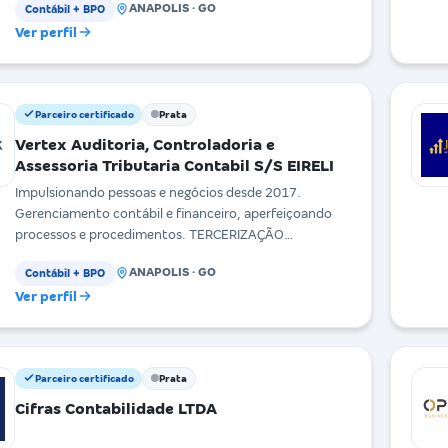
ANAPOLIS · GO
Contábil + BPO
Ver perfil
Parceiro certificado
Prata
Vertex Auditoria, Controladoria e
Assessoria Tributaria Contabil S/S EIRELI
Impulsionando pessoas e negócios desde 2017.
Gerenciamento contábil e financeiro, aperfeiçoando
processos e procedimentos. TERCERIZAÇÃO
FINANCEIRA A
ANAPOLIS · GO
Contábil + BPO
Ver perfil
Parceiro certificado
Prata
Cifras Contabilidade LTDA