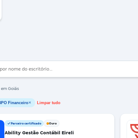
em Goiás
BPO Financeiro
Limpar tudo
✕
Parceiro certificado
Ouro
Ability Gestão Contábil Eireli