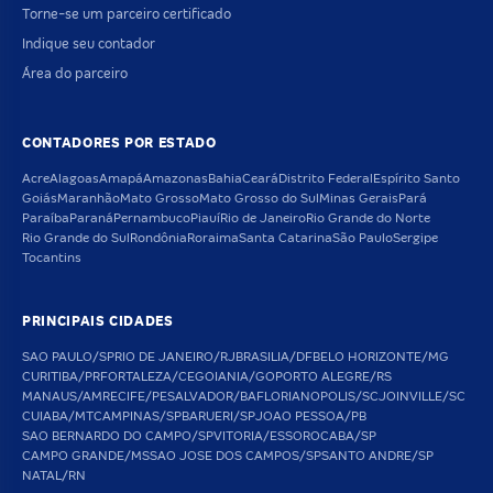
Torne-se um parceiro certificado
Indique seu contador
Área do parceiro
CONTADORES POR ESTADO
Acre
Alagoas
Amapá
Amazonas
Bahia
Ceará
Distrito Federal
Espírito Santo
Goiás
Maranhão
Mato Grosso
Mato Grosso do Sul
Minas Gerais
Pará
Paraíba
Paraná
Pernambuco
Piauí
Rio de Janeiro
Rio Grande do Norte
Rio Grande do Sul
Rondônia
Roraima
Santa Catarina
São Paulo
Sergipe
Tocantins
PRINCIPAIS CIDADES
SAO PAULO/SP
RIO DE JANEIRO/RJ
BRASILIA/DF
BELO HORIZONTE/MG
CURITIBA/PR
FORTALEZA/CE
GOIANIA/GO
PORTO ALEGRE/RS
MANAUS/AM
RECIFE/PE
SALVADOR/BA
FLORIANOPOLIS/SC
JOINVILLE/SC
CUIABA/MT
CAMPINAS/SP
BARUERI/SP
JOAO PESSOA/PB
SAO BERNARDO DO CAMPO/SP
VITORIA/ES
SOROCABA/SP
CAMPO GRANDE/MS
SAO JOSE DOS CAMPOS/SP
SANTO ANDRE/SP
NATAL/RN