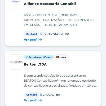
Alliance Assessoria Contabil
ASSESSORIA CONTABIL EMPRESARIAL ,
ABERTURA, LEGALIZAÇÃO E ENCERRAMENTO DE
EMPRESAS, FOLHA DE PAGAMENTO,
ESCRITURAÇÃO CONTABIL E FISCAL,
PORTO VELHO · RO
Contábil
ESPECIALISTA
Ver perfil
Parceiro certificado
Bronze
Berton LTDA
É com grande satisfação que apresentamos
BERTON Contabilidade™, um renomado escritório
de contabilidade especializada, fundado em 10 de
março de 2000,
CACOAL · RO
Contábil
Ver perfil