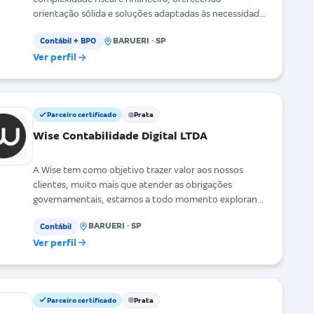
orientação sólida e soluções adaptadas às necessidades
específic
BARUERI · SP
Contábil + BPO
Ver perfil
Parceiro certificado
Prata
Wise Contabilidade Digital LTDA
A Wise tem como objetivo trazer valor aos nossos
clientes, muito mais que atender as obrigações
governamentais, estamos a todo momento explorando
solu
BARUERI · SP
Contábil
Ver perfil
Parceiro certificado
Prata