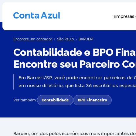
Encontre um contador
›
São Paulo
›
BARUERI
Contabilidade e BPO Fin
Encontre seu Parceiro Co
Em Barueri/SP, você pode encontrar parceiros de C
em nosso diretório, que lista 36 escritórios especi
Ver também:
Contabilidade
BPO Financeiro
Barueri, um dos polos econômicos mais importantes do