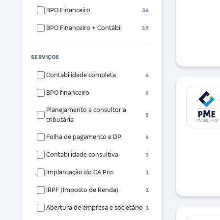
BPO Financeiro
36
BPO Financeiro + Contábil
19
SERVIÇOS
Contabilidade completa
6
BPO financeiro
6
Planejamento e consultoria
5
tributária
Folha de pagamento e DP
4
Contabilidade consultiva
3
Implantação do CA Pro
1
IRPF (Imposto de Renda)
1
Abertura de empresa e societário
1