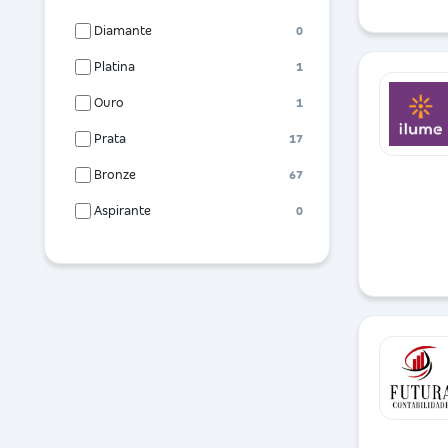
Diamante
0
Platina
1
Ouro
1
Prata
17
Bronze
67
Aspirante
0