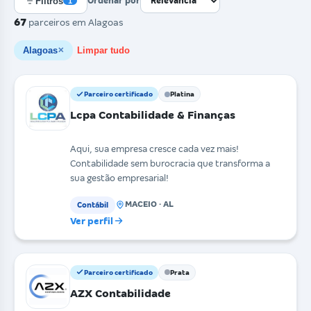
Filtros
Ordenar por
1
67
parceiros
em Alagoas
Alagoas
Limpar tudo
✕
Parceiro certificado
Platina
Lcpa Contabilidade & Finanças
Aqui, sua empresa cresce cada vez mais!
Contabilidade sem burocracia que transforma a
sua gestão empresarial!
MACEIO · AL
Contábil
Ver perfil
Parceiro certificado
Prata
AZX Contabilidade