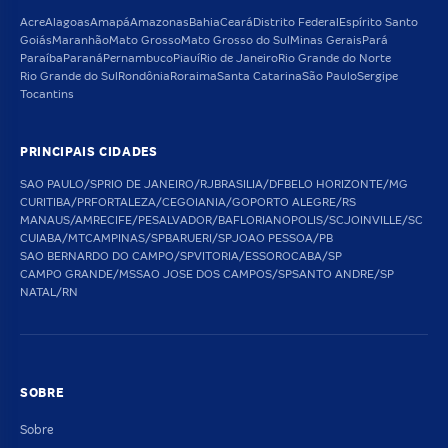
Acre
Alagoas
Amapá
Amazonas
Bahia
Ceará
Distrito Federal
Espírito Santo
Goiás
Maranhão
Mato Grosso
Mato Grosso do Sul
Minas Gerais
Pará
Paraíba
Paraná
Pernambuco
Piauí
Rio de Janeiro
Rio Grande do Norte
Rio Grande do Sul
Rondônia
Roraima
Santa Catarina
São Paulo
Sergipe
Tocantins
PRINCIPAIS CIDADES
SAO PAULO/SP
RIO DE JANEIRO/RJ
BRASILIA/DF
BELO HORIZONTE/MG
CURITIBA/PR
FORTALEZA/CE
GOIANIA/GO
PORTO ALEGRE/RS
MANAUS/AM
RECIFE/PE
SALVADOR/BA
FLORIANOPOLIS/SC
JOINVILLE/SC
CUIABA/MT
CAMPINAS/SP
BARUERI/SP
JOAO PESSOA/PB
SAO BERNARDO DO CAMPO/SP
VITORIA/ES
SOROCABA/SP
CAMPO GRANDE/MS
SAO JOSE DOS CAMPOS/SP
SANTO ANDRE/SP
NATAL/RN
SOBRE
Sobre