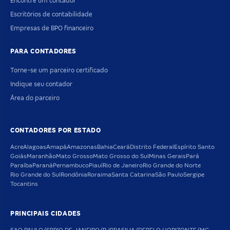
Encontre um contador
Escritórios de contabilidade
Empresas de BPO financeiro
PARA CONTADORES
Torne-se um parceiro certificado
Indique seu contador
Área do parceiro
CONTADORES POR ESTADO
Acre
Alagoas
Amapá
Amazonas
Bahia
Ceará
Distrito Federal
Espírito Santo
Goiás
Maranhão
Mato Grosso
Mato Grosso do Sul
Minas Gerais
Pará
Paraíba
Paraná
Pernambuco
Piauí
Rio de Janeiro
Rio Grande do Norte
Rio Grande do Sul
Rondônia
Roraima
Santa Catarina
São Paulo
Sergipe
Tocantins
PRINCIPAIS CIDADES