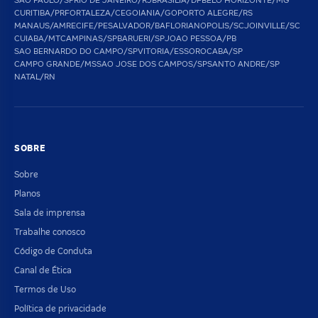
SAO PAULO/SP
RIO DE JANEIRO/RJ
BRASILIA/DF
BELO HORIZONTE/MG
CURITIBA/PR
FORTALEZA/CE
GOIANIA/GO
PORTO ALEGRE/RS
MANAUS/AM
RECIFE/PE
SALVADOR/BA
FLORIANOPOLIS/SC
JOINVILLE/SC
CUIABA/MT
CAMPINAS/SP
BARUERI/SP
JOAO PESSOA/PB
SAO BERNARDO DO CAMPO/SP
VITORIA/ES
SOROCABA/SP
CAMPO GRANDE/MS
SAO JOSE DOS CAMPOS/SP
SANTO ANDRE/SP
NATAL/RN
SOBRE
Sobre
Planos
Sala de imprensa
Trabalhe conosco
Código de Conduta
Canal de Ética
Termos de Uso
Política de privacidade