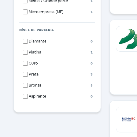
Médio / Grande porte
1
Microempresa (ME)
1
NÍVEL DE PARCERIA
Diamante
0
Platina
1
Ouro
0
Prata
3
Bronze
5
Aspirante
0