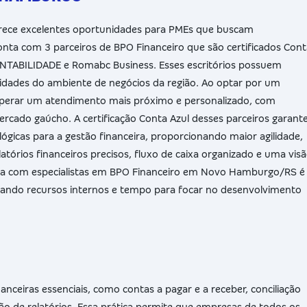
ece excelentes oportunidades para PMEs que buscam
 conta com 3 parceiros de BPO Financeiro que são certificados Con
ONTABILIDADE e Romabc Business. Esses escritórios possuem
ridades do ambiente de negócios da região. Ao optar por um
perar um atendimento mais próximo e personalizado, com
rcado gaúcho. A certificação Conta Azul desses parceiros garant
lógicas para a gestão financeira, proporcionando maior agilidade,
atórios financeiros precisos, fluxo de caixa organizado e uma vis
eria com especialistas em BPO Financeiro em Novo Hamburgo/RS é
rando recursos internos e tempo para focar no desenvolvimento
nanceiras essenciais, como contas a pagar e a receber, conciliação
ão de relatórios. Essa prática permite que empresas de todos os