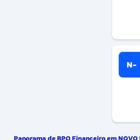
N-
Panorama de BPO Financeiro em NOV