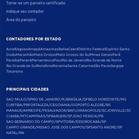
Torne-se um parceiro certificado
Indique seu contador
Área do parceiro
CONTADORES POR ESTADO
Acre
Alagoas
Amapá
Amazonas
Bahia
Ceará
Distrito Federal
Espírito Santo
Goiás
Maranhão
Mato Grosso
Mato Grosso do Sul
Minas Gerais
Pará
Paraíba
Paraná
Pernambuco
Piauí
Rio de Janeiro
Rio Grande do Norte
Rio Grande do Sul
Rondônia
Roraima
Santa Catarina
São Paulo
Sergipe
Tocantins
PRINCIPAIS CIDADES
SAO PAULO/SP
RIO DE JANEIRO/RJ
BRASILIA/DF
BELO HORIZONTE/MG
CURITIBA/PR
FORTALEZA/CE
GOIANIA/GO
PORTO ALEGRE/RS
MANAUS/AM
RECIFE/PE
SALVADOR/BA
FLORIANOPOLIS/SC
JOINVILLE/SC
CUIABA/MT
CAMPINAS/SP
BARUERI/SP
JOAO PESSOA/PB
SAO BERNARDO DO CAMPO/SP
VITORIA/ES
SOROCABA/SP
CAMPO GRANDE/MS
SAO JOSE DOS CAMPOS/SP
SANTO ANDRE/SP
NATAL/RN