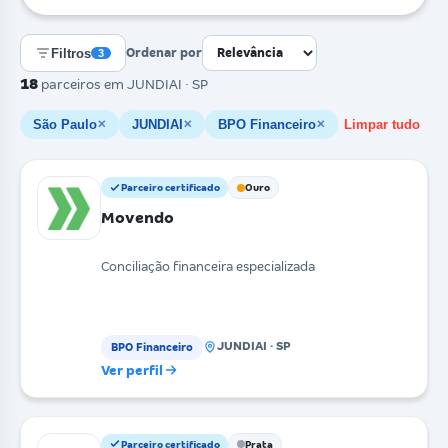
Filtros
Ordenar por
3
18
parceiros
em JUNDIAI · SP
São Paulo
JUNDIAI
BPO Financeiro
Limpar tudo
✕
✕
✕
Parceiro certificado
Ouro
Movendo
Conciliação financeira especializada
JUNDIAI · SP
BPO Financeiro
Ver perfil
Parceiro certificado
Prata