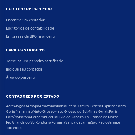
POR TIPO DE PARCEIRO
Encontre um contador
Escritórios de contabilidade
Empresas de BPO financeiro
PARA CONTADORES
Torne-se um parceiro certificado
Indique seu contador
Área do parceiro
CONTADORES POR ESTADO
Acre
Alagoas
Amapá
Amazonas
Bahia
Ceará
Distrito Federal
Espírito Santo
Goiás
Maranhão
Mato Grosso
Mato Grosso do Sul
Minas Gerais
Pará
Paraíba
Paraná
Pernambuco
Piauí
Rio de Janeiro
Rio Grande do Norte
Rio Grande do Sul
Rondônia
Roraima
Santa Catarina
São Paulo
Sergipe
Tocantins