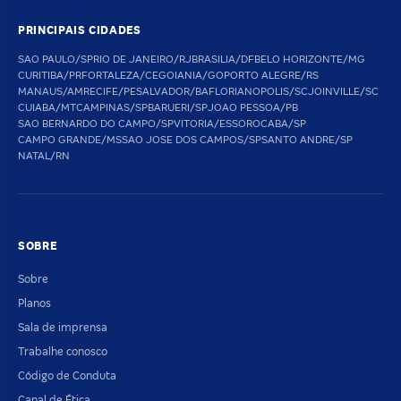
PRINCIPAIS CIDADES
SAO PAULO/SP
RIO DE JANEIRO/RJ
BRASILIA/DF
BELO HORIZONTE/MG
CURITIBA/PR
FORTALEZA/CE
GOIANIA/GO
PORTO ALEGRE/RS
MANAUS/AM
RECIFE/PE
SALVADOR/BA
FLORIANOPOLIS/SC
JOINVILLE/SC
CUIABA/MT
CAMPINAS/SP
BARUERI/SP
JOAO PESSOA/PB
SAO BERNARDO DO CAMPO/SP
VITORIA/ES
SOROCABA/SP
CAMPO GRANDE/MS
SAO JOSE DOS CAMPOS/SP
SANTO ANDRE/SP
NATAL/RN
SOBRE
Sobre
Planos
Sala de imprensa
Trabalhe conosco
Código de Conduta
Canal de Ética