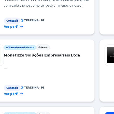
Somos um escritório de contabilidade que se preocupa
com cada cliente como se fosse um negócio nosso!
TERESINA · PI
Contábil
Ver perfil
Parceiro certificado
Prata
Monetizze Soluções Empresariais Ltda
...
TERESINA · PI
Contábil
Ver perfil