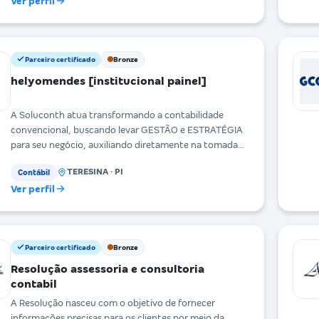
Ver perfil
Parceiro certificado
Bronze
helyomendes [institucional painel]
A Soluconth atua transformando a contabilidade
convencional, buscando levar GESTÃO e ESTRATÉGIA
para seu negócio, auxiliando diretamente na tomada
de
TERESINA · PI
Contábil
Ver perfil
Parceiro certificado
Bronze
Resolução assessoria e consultoria
contabil
A Resolução nasceu com o objetivo de fornecer
informações precisas para os clientes por meio da