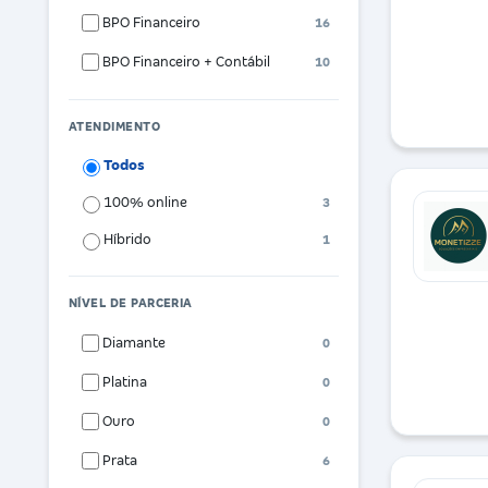
BPO Financeiro
16
BPO Financeiro + Contábil
10
ATENDIMENTO
Todos
100% online
3
Híbrido
1
NÍVEL DE PARCERIA
Diamante
0
Platina
0
Ouro
0
Prata
6