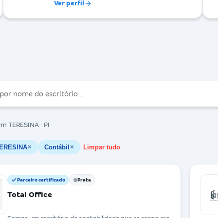
Ver perfil
m TERESINA · PI
ERESINA
Contábil
Limpar tudo
✕
✕
Parceiro certificado
Prata
Total Office