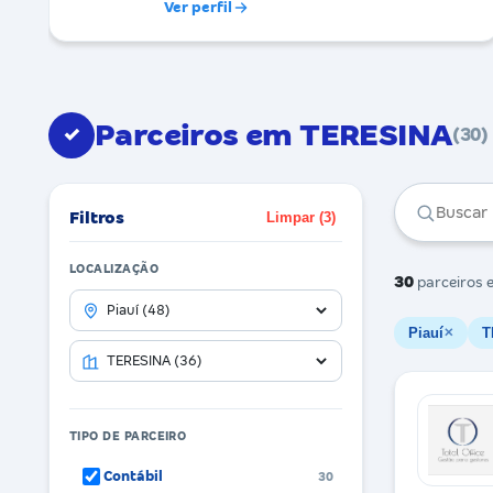
Ver perfil
Parceiros em TERESINA
✓
(30)
Filtros
Limpar (3)
LOCALIZAÇÃO
30
parceiros
e
Piauí
T
✕
TIPO DE PARCEIRO
Contábil
30