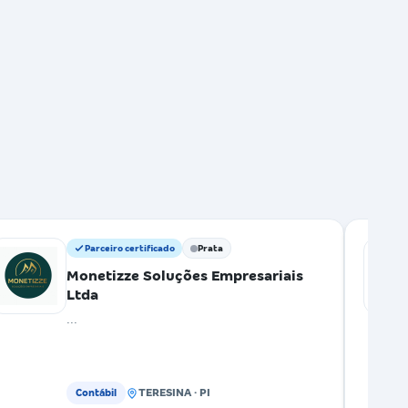
Parceiro certificado
Prata
Monetizze Soluções Empresariais
Ltda
...
TERESINA · PI
Contábil