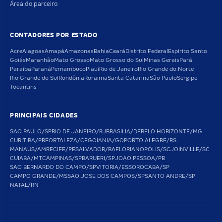
Área do parceiro
CONTADORES POR ESTADO
Acre
Alagoas
Amapá
Amazonas
Bahia
Ceará
Distrito Federal
Espírito Santo
Goiás
Maranhão
Mato Grosso
Mato Grosso do Sul
Minas Gerais
Pará
Paraíba
Paraná
Pernambuco
Piauí
Rio de Janeiro
Rio Grande do Norte
Rio Grande do Sul
Rondônia
Roraima
Santa Catarina
São Paulo
Sergipe
Tocantins
PRINCIPAIS CIDADES
SAO PAULO/SP
RIO DE JANEIRO/RJ
BRASILIA/DF
BELO HORIZONTE/MG
CURITIBA/PR
FORTALEZA/CE
GOIANIA/GO
PORTO ALEGRE/RS
MANAUS/AM
RECIFE/PE
SALVADOR/BA
FLORIANOPOLIS/SC
JOINVILLE/SC
CUIABA/MT
CAMPINAS/SP
BARUERI/SP
JOAO PESSOA/PB
SAO BERNARDO DO CAMPO/SP
VITORIA/ES
SOROCABA/SP
CAMPO GRANDE/MS
SAO JOSE DOS CAMPOS/SP
SANTO ANDRE/SP
NATAL/RN