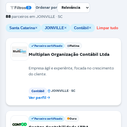
Filtros
Ordenar por
3
88
parceiros
em JOINVILLE · SC
Santa Catarina
JOINVILLE
Contábil
Limpar tudo
✕
✕
✕
Parceiro certificado
Platina
Multiplan Organização Contábil Ltda
Empresa ágil e experiênte, focada no crescimento
do cliente.
JOINVILLE · SC
Contábil
Ver perfil
Parceiro certificado
Ouro