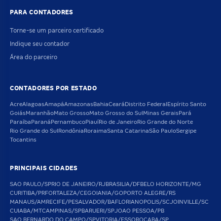
PARA CONTADORES
Torne-se um parceiro certificado
Indique seu contador
Área do parceiro
CONTADORES POR ESTADO
Acre
Alagoas
Amapá
Amazonas
Bahia
Ceará
Distrito Federal
Espírito Santo
Goiás
Maranhão
Mato Grosso
Mato Grosso do Sul
Minas Gerais
Pará
Paraíba
Paraná
Pernambuco
Piauí
Rio de Janeiro
Rio Grande do Norte
Rio Grande do Sul
Rondônia
Roraima
Santa Catarina
São Paulo
Sergipe
Tocantins
PRINCIPAIS CIDADES
SAO PAULO/SP
RIO DE JANEIRO/RJ
BRASILIA/DF
BELO HORIZONTE/MG
CURITIBA/PR
FORTALEZA/CE
GOIANIA/GO
PORTO ALEGRE/RS
MANAUS/AM
RECIFE/PE
SALVADOR/BA
FLORIANOPOLIS/SC
JOINVILLE/SC
CUIABA/MT
CAMPINAS/SP
BARUERI/SP
JOAO PESSOA/PB
SAO BERNARDO DO CAMPO/SP
VITORIA/ES
SOROCABA/SP