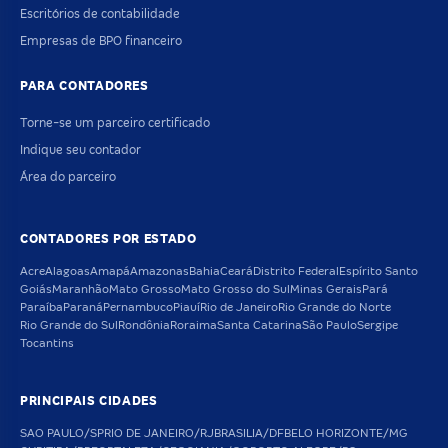
Escritórios de contabilidade
Empresas de BPO financeiro
PARA CONTADORES
Torne-se um parceiro certificado
Indique seu contador
Área do parceiro
CONTADORES POR ESTADO
Acre
Alagoas
Amapá
Amazonas
Bahia
Ceará
Distrito Federal
Espírito Santo
Goiás
Maranhão
Mato Grosso
Mato Grosso do Sul
Minas Gerais
Pará
Paraíba
Paraná
Pernambuco
Piauí
Rio de Janeiro
Rio Grande do Norte
Rio Grande do Sul
Rondônia
Roraima
Santa Catarina
São Paulo
Sergipe
Tocantins
PRINCIPAIS CIDADES
SAO PAULO/SP
RIO DE JANEIRO/RJ
BRASILIA/DF
BELO HORIZONTE/MG