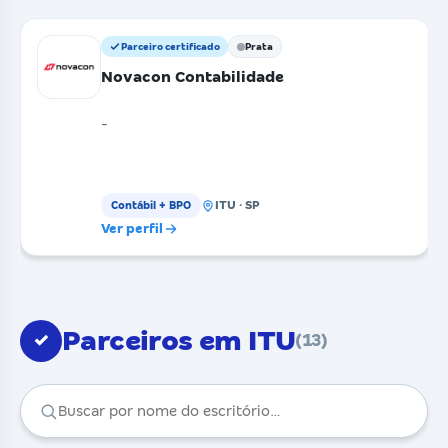
Parceiro certificado
Prata
Novacon Contabilidade
-
ITU · SP
Contábil + BPO
Ver perfil
Parceiros em ITU
✓
(13)