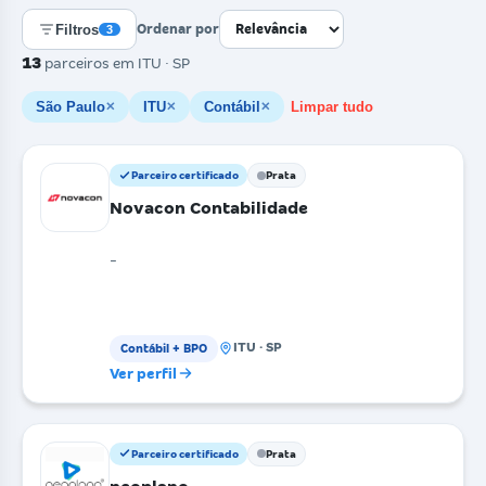
Filtros
Ordenar por
3
13
parceiros
em ITU · SP
São Paulo
ITU
Contábil
Limpar tudo
✕
✕
✕
Parceiro certificado
Prata
Novacon Contabilidade
-
ITU · SP
Contábil + BPO
Ver perfil
Parceiro certificado
Prata