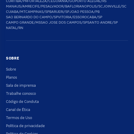
CURITIBA/PR
FORTALEZA/CE
GOIANIA/GO
PORTO ALEGRE/RS
MANAUS/AM
RECIFE/PE
SALVADOR/BA
FLORIANOPOLIS/SC
JOINVILLE/SC
CUIABA/MT
CAMPINAS/SP
BARUERI/SP
JOAO PESSOA/PB
SAO BERNARDO DO CAMPO/SP
VITORIA/ES
SOROCABA/SP
CAMPO GRANDE/MS
SAO JOSE DOS CAMPOS/SP
SANTO ANDRE/SP
NATAL/RN
SOBRE
Sobre
Planos
Sala de imprensa
Trabalhe conosco
Código de Conduta
Canal de Ética
Termos de Uso
Política de privacidade
Política de Cookies