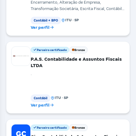
Encerramento, Alteração de Empresa,
Transformação Societária, Escrita Fiscal, Contábil,
Folha de Pagamento, Ges
ITU · SP
Contábil + BPO
Ver perfil
Parceiro certificado
Bronze
P.A.S. Contabilidade e Assuntos Fiscais
LTDA
.
ITU · SP
Contábil
Ver perfil
Parceiro certificado
Bronze
GC