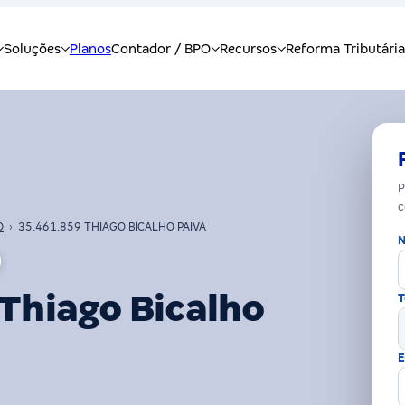
P
c
O
›
35.461.859 THIAGO BICALHO PAIVA
N
Thiago Bicalho
T
E