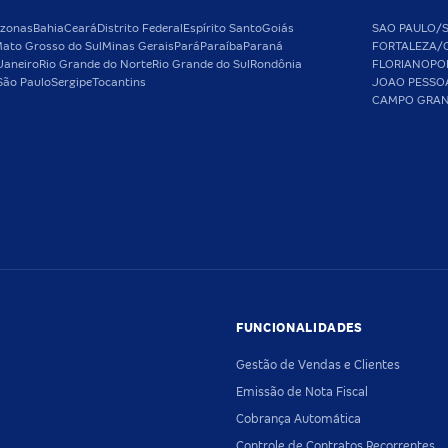
zonas
Bahia
Ceará
Distrito Federal
Espírito Santo
Goiás
SAO PAULO/
ato Grosso do Sul
Minas Gerais
Pará
Paraíba
Paraná
FORTALEZA/
Janeiro
Rio Grande do Norte
Rio Grande do Sul
Rondônia
FLORIANOPO
São Paulo
Sergipe
Tocantins
JOAO PESSO
CAMPO GRA
FUNCIONALIDADES
Gestão de Vendas e Clientes
Emissão de Nota Fiscal
Cobrança Automática
Controle de Contratos Recorrentes