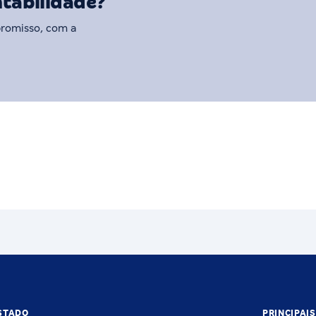
ntabilidade?
promisso, com a
STADO
PRINCIPAI