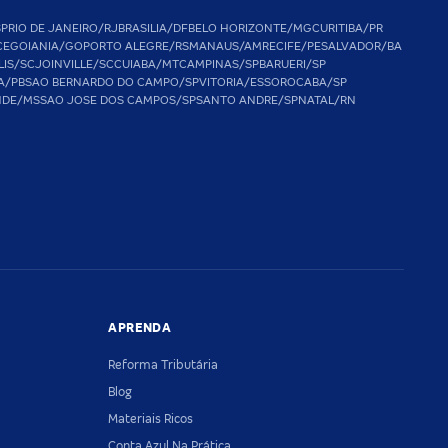
SP
RIO DE JANEIRO/RJ
BRASILIA/DF
BELO HORIZONTE/MG
CURITIBA/PR
CE
GOIANIA/GO
PORTO ALEGRE/RS
MANAUS/AM
RECIFE/PE
SALVADOR/BA
LIS/SC
JOINVILLE/SC
CUIABA/MT
CAMPINAS/SP
BARUERI/SP
A/PB
SAO BERNARDO DO CAMPO/SP
VITORIA/ES
SOROCABA/SP
NDE/MS
SAO JOSE DOS CAMPOS/SP
SANTO ANDRE/SP
NATAL/RN
APRENDA
Reforma Tributária
Blog
Materiais Ricos
Conta Azul Na Prática