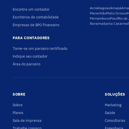
Acre
Alagoas
Amapá
Ama
Encontre um contador
Maranhão
Mato Grosso
M
Escritórios de contabilidade
Pernambuco
Piauí
Rio de 
Roraima
Santa Catarina
Empresas de BPO financeiro
PARA CONTADORES
Torne-se um parceiro certificado
Indique seu contador
Área do parceiro
SOBRE
SOLUÇÕES
Sobre
Marketing
Planos
Saúde
Sala de imprensa
Consultorias
Trabalhe conosco
Engenharia