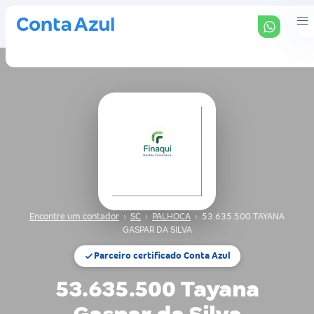
Encontre um contador
›
SC
›
PALHOCA
›
53.635.500 TAYANA
GASPAR DA SILVA
Parceiro certificado Conta Azul
53.635.500 Tayana