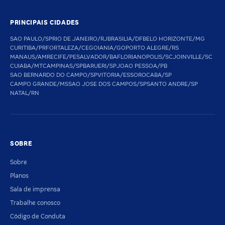
PRINCIPAIS CIDADES
SAO PAULO/SP
RIO DE JANEIRO/RJ
BRASILIA/DF
BELO HORIZONTE/MG
CURITIBA/PR
FORTALEZA/CE
GOIANIA/GO
PORTO ALEGRE/RS
MANAUS/AM
RECIFE/PE
SALVADOR/BA
FLORIANOPOLIS/SC
JOINVILLE/SC
CUIABA/MT
CAMPINAS/SP
BARUERI/SP
JOAO PESSOA/PB
SAO BERNARDO DO CAMPO/SP
VITORIA/ES
SOROCABA/SP
CAMPO GRANDE/MS
SAO JOSE DOS CAMPOS/SP
SANTO ANDRE/SP
NATAL/RN
SOBRE
Sobre
Planos
Sala de imprensa
Trabalhe conosco
Código de Conduta