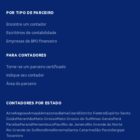
POR TIPO DE PARCEIRO
Encontre um contador
Escritórios de contabilidade
Empresas de BPO financeiro
PARA CONTADORES
Torne-se um parceiro certificado
Indique seu contador
Área do parceiro
CONTADORES POR ESTADO
Acre
Alagoas
Amapá
Amazonas
Bahia
Ceará
Distrito Federal
Espírito Santo
Goiás
Maranhão
Mato Grosso
Mato Grosso do Sul
Minas Gerais
Pará
Paraíba
Paraná
Pernambuco
Piauí
Rio de Janeiro
Rio Grande do Norte
Rio Grande do Sul
Rondônia
Roraima
Santa Catarina
São Paulo
Sergipe
Tocantins