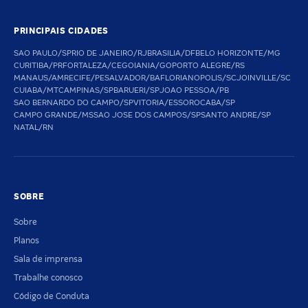
PRINCIPAIS CIDADES
SAO PAULO/SP
RIO DE JANEIRO/RJ
BRASILIA/DF
BELO HORIZONTE/MG
CURITIBA/PR
FORTALEZA/CE
GOIANIA/GO
PORTO ALEGRE/RS
MANAUS/AM
RECIFE/PE
SALVADOR/BA
FLORIANOPOLIS/SC
JOINVILLE/SC
CUIABA/MT
CAMPINAS/SP
BARUERI/SP
JOAO PESSOA/PB
SAO BERNARDO DO CAMPO/SP
VITORIA/ES
SOROCABA/SP
CAMPO GRANDE/MS
SAO JOSE DOS CAMPOS/SP
SANTO ANDRE/SP
NATAL/RN
SOBRE
Sobre
Planos
Sala de imprensa
Trabalhe conosco
Código de Conduta