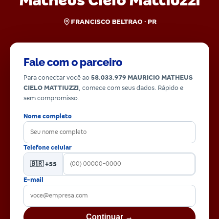
Matheus Cielo Mattiuzzi
FRANCISCO BELTRAO · PR
Fale com o parceiro
Para conectar você ao
58.033.979 MAURICIO MATHEUS
CIELO MATTIUZZI
, comece com seus dados. Rápido e
sem compromisso.
Nome completo
Telefone celular
🇧🇷 +55
E-mail
Continuar →