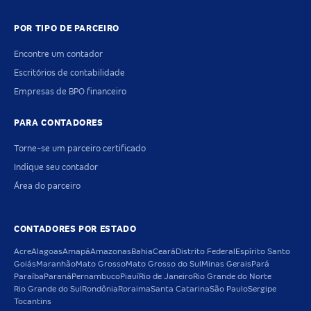
POR TIPO DE PARCEIRO
Encontre um contador
Escritórios de contabilidade
Empresas de BPO financeiro
PARA CONTADORES
Torne-se um parceiro certificado
Indique seu contador
Área do parceiro
CONTADORES POR ESTADO
Acre
Alagoas
Amapá
Amazonas
Bahia
Ceará
Distrito Federal
Espírito Santo
Goiás
Maranhão
Mato Grosso
Mato Grosso do Sul
Minas Gerais
Pará
Paraíba
Paraná
Pernambuco
Piauí
Rio de Janeiro
Rio Grande do Norte
Rio Grande do Sul
Rondônia
Roraima
Santa Catarina
São Paulo
Sergipe
Tocantins