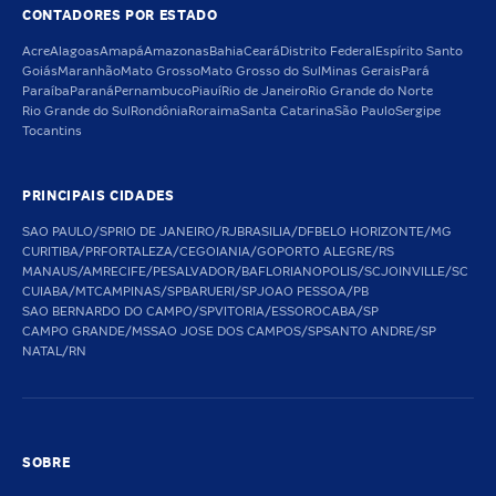
CONTADORES POR ESTADO
Acre
Alagoas
Amapá
Amazonas
Bahia
Ceará
Distrito Federal
Espírito Santo
Goiás
Maranhão
Mato Grosso
Mato Grosso do Sul
Minas Gerais
Pará
Paraíba
Paraná
Pernambuco
Piauí
Rio de Janeiro
Rio Grande do Norte
Rio Grande do Sul
Rondônia
Roraima
Santa Catarina
São Paulo
Sergipe
Tocantins
PRINCIPAIS CIDADES
SAO PAULO/SP
RIO DE JANEIRO/RJ
BRASILIA/DF
BELO HORIZONTE/MG
CURITIBA/PR
FORTALEZA/CE
GOIANIA/GO
PORTO ALEGRE/RS
MANAUS/AM
RECIFE/PE
SALVADOR/BA
FLORIANOPOLIS/SC
JOINVILLE/SC
CUIABA/MT
CAMPINAS/SP
BARUERI/SP
JOAO PESSOA/PB
SAO BERNARDO DO CAMPO/SP
VITORIA/ES
SOROCABA/SP
CAMPO GRANDE/MS
SAO JOSE DOS CAMPOS/SP
SANTO ANDRE/SP
NATAL/RN
SOBRE