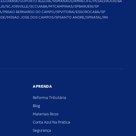
CE
GOIANIA/GO
PORTO ALEGRE/RS
MANAUS/AM
RECIFE/PE
SALVADOR/BA
LIS/SC
JOINVILLE/SC
CUIABA/MT
CAMPINAS/SP
BARUERI/SP
A/PB
SAO BERNARDO DO CAMPO/SP
VITORIA/ES
SOROCABA/SP
NDE/MS
SAO JOSE DOS CAMPOS/SP
SANTO ANDRE/SP
NATAL/RN
APRENDA
Reforma Tributária
Blog
Materiais Ricos
Conta Azul Na Prática
Segurança