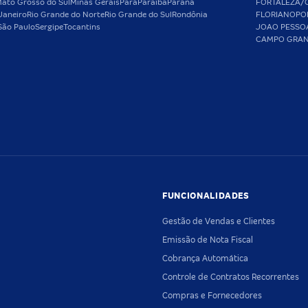
ato Grosso do Sul
Minas Gerais
Pará
Paraíba
Paraná
FORTALEZA/
Janeiro
Rio Grande do Norte
Rio Grande do Sul
Rondônia
FLORIANOPO
São Paulo
Sergipe
Tocantins
JOAO PESSO
CAMPO GRA
FUNCIONALIDADES
Gestão de Vendas e Clientes
Emissão de Nota Fiscal
Cobrança Automática
Controle de Contratos Recorrentes
Compras e Fornecedores