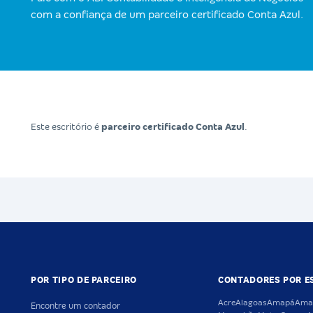
com a confiança de um parceiro certificado Conta Azul.
Este escritório é
parceiro certificado Conta Azul
.
POR TIPO DE PARCEIRO
CONTADORES POR E
Acre
Alagoas
Amapá
Ama
Encontre um contador