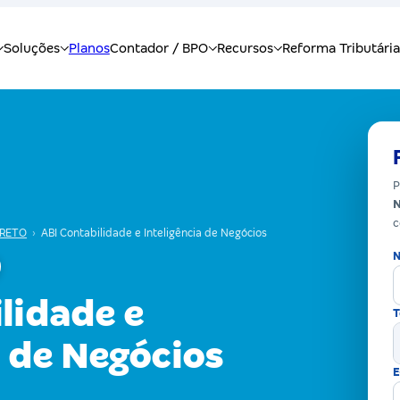
P
N
c
PRETO
›
ABI Contabilidade e Inteligência de Negócios
N
lidade e
T
a de Negócios
E