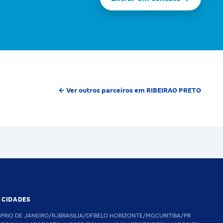
← Ver outros parceiros em RIBEIRAO PRETO
S CIDADES
SP
RIO DE JANEIRO/RJ
BRASILIA/DF
BELO HORIZONTE/MG
CURITIBA/PR