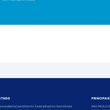
STADO
PRINCIPAI
zonas
Bahia
Ceará
Distrito Federal
Espírito Santo
Goiás
SAO PAULO/