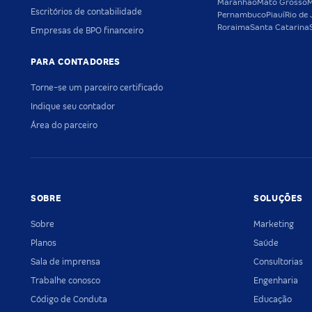
Maranhão
Mato Grosso
M
Escritórios de contabilidade
Pernambuco
Piauí
Rio de 
Roraima
Santa Catarina
Empresas de BPO financeiro
PARA CONTADORES
Torne-se um parceiro certificado
Indique seu contador
Área do parceiro
SOBRE
SOLUÇÕES
Sobre
Marketing
Planos
Saúde
Sala de imprensa
Consultorias
Trabalhe conosco
Engenharia
Código de Conduta
Educação