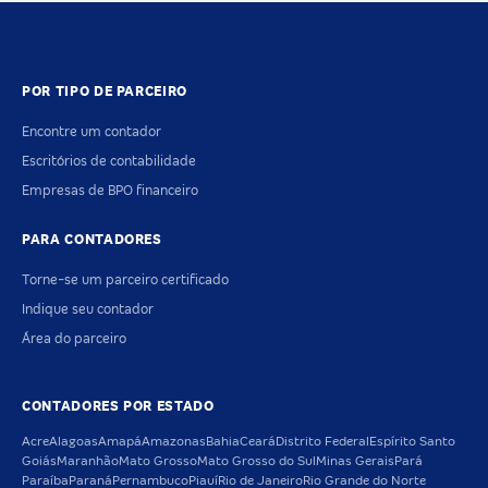
POR TIPO DE PARCEIRO
Encontre um contador
Escritórios de contabilidade
Empresas de BPO financeiro
PARA CONTADORES
Torne-se um parceiro certificado
Indique seu contador
Área do parceiro
CONTADORES POR ESTADO
Acre
Alagoas
Amapá
Amazonas
Bahia
Ceará
Distrito Federal
Espírito Santo
Goiás
Maranhão
Mato Grosso
Mato Grosso do Sul
Minas Gerais
Pará
Paraíba
Paraná
Pernambuco
Piauí
Rio de Janeiro
Rio Grande do Norte