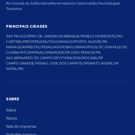
Rio Grande do Sul
Rondônia
Roraima
Santa Catarina
São Paulo
Sergipe
Tocantins
PRINCIPAIS CIDADES
SAO PAULO/SP
RIO DE JANEIRO/RJ
BRASILIA/DF
BELO HORIZONTE/MG
CURITIBA/PR
FORTALEZA/CE
GOIANIA/GO
PORTO ALEGRE/RS
MANAUS/AM
RECIFE/PE
SALVADOR/BA
FLORIANOPOLIS/SC
JOINVILLE/SC
CUIABA/MT
CAMPINAS/SP
BARUERI/SP
JOAO PESSOA/PB
SAO BERNARDO DO CAMPO/SP
VITORIA/ES
SOROCABA/SP
CAMPO GRANDE/MS
SAO JOSE DOS CAMPOS/SP
SANTO ANDRE/SP
NATAL/RN
SOBRE
Sobre
Planos
Sala de imprensa
Trabalhe conosco