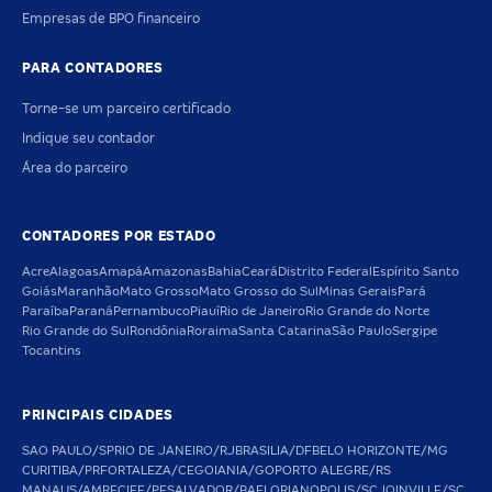
Empresas de BPO financeiro
PARA CONTADORES
Torne-se um parceiro certificado
Indique seu contador
Área do parceiro
CONTADORES POR ESTADO
Acre
Alagoas
Amapá
Amazonas
Bahia
Ceará
Distrito Federal
Espírito Santo
Goiás
Maranhão
Mato Grosso
Mato Grosso do Sul
Minas Gerais
Pará
Paraíba
Paraná
Pernambuco
Piauí
Rio de Janeiro
Rio Grande do Norte
Rio Grande do Sul
Rondônia
Roraima
Santa Catarina
São Paulo
Sergipe
Tocantins
PRINCIPAIS CIDADES
SAO PAULO/SP
RIO DE JANEIRO/RJ
BRASILIA/DF
BELO HORIZONTE/MG
CURITIBA/PR
FORTALEZA/CE
GOIANIA/GO
PORTO ALEGRE/RS
MANAUS/AM
RECIFE/PE
SALVADOR/BA
FLORIANOPOLIS/SC
JOINVILLE/SC