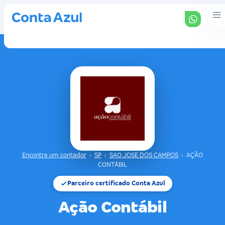
Encontre um contador
›
SP
›
SAO JOSE DOS CAMPOS
›
AÇÃO
CONTÁBIL
Parceiro certificado Conta Azul
Ação Contábil