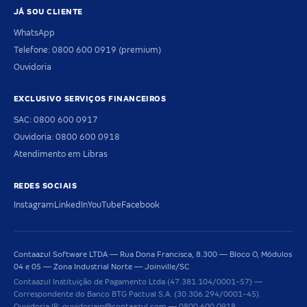
JÁ SOU CLIENTE
WhatsApp
Telefone: 0800 600 0919 (premium)
Ouvidoria
EXCLUSIVO SERVIÇOS FINANCEIROS
SAC: 0800 600 0917
Ouvidoria: 0800 600 0918
Atendimento em Libras
REDES SOCIAIS
Instagram
LinkedIn
YouTube
Facebook
Contaazul Software LTDA — Rua Dona Francisca, 8.300 — Bloco O, Módulos
04 e 05 — Zona Industrial Norte — Joinville/SC
Contaazul Instituição de Pagamento Ltda (47.381.104/0001-57) —
Correspondente do Banco BTG Pactual S.A. (30.306.294/0001-45).
Ouvidoria IP: ouvidoriaip@contaazul.com — 0800 600 0918.