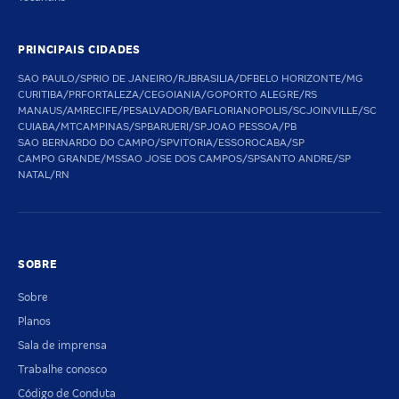
PRINCIPAIS CIDADES
SAO PAULO/SP
RIO DE JANEIRO/RJ
BRASILIA/DF
BELO HORIZONTE/MG
CURITIBA/PR
FORTALEZA/CE
GOIANIA/GO
PORTO ALEGRE/RS
MANAUS/AM
RECIFE/PE
SALVADOR/BA
FLORIANOPOLIS/SC
JOINVILLE/SC
CUIABA/MT
CAMPINAS/SP
BARUERI/SP
JOAO PESSOA/PB
SAO BERNARDO DO CAMPO/SP
VITORIA/ES
SOROCABA/SP
CAMPO GRANDE/MS
SAO JOSE DOS CAMPOS/SP
SANTO ANDRE/SP
NATAL/RN
SOBRE
Sobre
Planos
Sala de imprensa
Trabalhe conosco
Código de Conduta