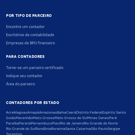
POR TIPO DE PARCEIRO
Encontre um contador
Escritórios de contabilidade
Empresas de BPO financeiro
PARA CONTADORES
Torne-se um parceiro certificado
Indique seu contador
Área do parceiro
CONTADORES POR ESTADO
Acre
Alagoas
Amapá
Amazonas
Bahia
Ceará
Distrito Federal
Espírito Santo
Goiás
Maranhão
Mato Grosso
Mato Grosso do Sul
Minas Gerais
Pará
Paraíba
Paraná
Pernambuco
Piauí
Rio de Janeiro
Rio Grande do Norte
Rio Grande do Sul
Rondônia
Roraima
Santa Catarina
São Paulo
Sergipe
Tocantins