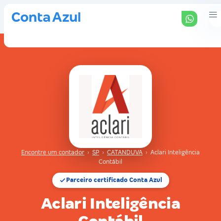
Encontre um contador
›
SP
›
CATANDUVA
›
Aclari Inteligência
Contábil
Parceiro certificado Conta Azul
Aclari Inteligência