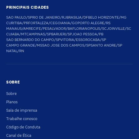
PRINCIPAIS CIDADES
SAO PAULO/SP
RIO DE JANEIRO/RJ
BRASILIA/DF
BELO HORIZONTE/MG
CURITIBA/PR
FORTALEZA/CE
GOIANIA/GO
PORTO ALEGRE/RS
MANAUS/AM
RECIFE/PE
SALVADOR/BA
FLORIANOPOLIS/SC
JOINVILLE/SC
CUIABA/MT
CAMPINAS/SP
BARUERI/SP
JOAO PESSOA/PB
SAO BERNARDO DO CAMPO/SP
VITORIA/ES
SOROCABA/SP
CAMPO GRANDE/MS
SAO JOSE DOS CAMPOS/SP
SANTO ANDRE/SP
NATAL/RN
SOBRE
Sobre
Planos
Sala de imprensa
Trabalhe conosco
Código de Conduta
Canal de Ética