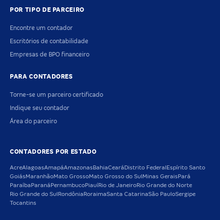
POR TIPO DE PARCEIRO
Encontre um contador
Escritórios de contabilidade
Empresas de BPO financeiro
PARA CONTADORES
Torne-se um parceiro certificado
Indique seu contador
Área do parceiro
CONTADORES POR ESTADO
Acre
Alagoas
Amapá
Amazonas
Bahia
Ceará
Distrito Federal
Espírito Santo
Goiás
Maranhão
Mato Grosso
Mato Grosso do Sul
Minas Gerais
Pará
Paraíba
Paraná
Pernambuco
Piauí
Rio de Janeiro
Rio Grande do Norte
Rio Grande do Sul
Rondônia
Roraima
Santa Catarina
São Paulo
Sergipe
Tocantins