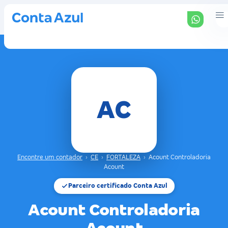
AC
Encontre um contador
›
CE
›
FORTALEZA
›
Acount Controladoria
Acount
Parceiro certificado Conta Azul
Acount Controladoria