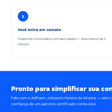
1
Você entra em contato
Preencha o formulário com seus dados — leva menos de 1
minuto.
Pronto para simplificar sua co
Fale com o Adfrann Jobssonn Pereira da Silveira — sem
confiança de um parceiro certificado Conta Azul.