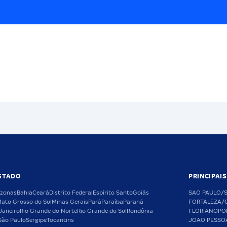
STADO
PRINCIPAI
zonas
Bahia
Ceará
Distrito Federal
Espírito Santo
Goiás
SAO PAULO/
ato Grosso do Sul
Minas Gerais
Pará
Paraíba
Paraná
FORTALEZA/
Janeiro
Rio Grande do Norte
Rio Grande do Sul
Rondônia
FLORIANOPO
São Paulo
Sergipe
Tocantins
JOAO PESSO