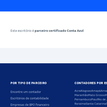
Este escritório é
parceiro certificado Conta Azul
.
POR TIPO DE PARCEIRO
CONTADORES POR E
Acre
Alagoas
Amapá
Ama
Encontre um contador
Maranhão
Mato Grosso
M
Escritórios de contabilidade
Pernambuco
Piauí
Rio de 
Roraima
Santa Catarina
Empresas de BPO financeiro