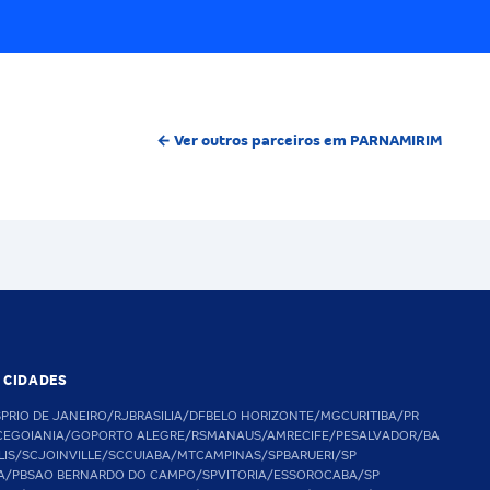
← Ver outros parceiros em PARNAMIRIM
S CIDADES
SP
RIO DE JANEIRO/RJ
BRASILIA/DF
BELO HORIZONTE/MG
CURITIBA/PR
CE
GOIANIA/GO
PORTO ALEGRE/RS
MANAUS/AM
RECIFE/PE
SALVADOR/BA
LIS/SC
JOINVILLE/SC
CUIABA/MT
CAMPINAS/SP
BARUERI/SP
A/PB
SAO BERNARDO DO CAMPO/SP
VITORIA/ES
SOROCABA/SP