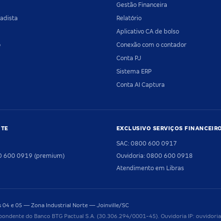
Gestão Financeira
adista
Relatório
Aplicativo CA de bolso
o
Conexão com o contador
Conta PJ
Sistema ERP
Conta AI Captura
NTE
EXCLUSIVO SERVIÇOS FINANCEIR
SAC: 0800 600 0917
00 600 0919 (premium)
Ouvidoria: 0800 600 0918
Atendimento em Libras
04 e 05 — Zona Industrial Norte — Joinville/SC
pondente do Banco BTG Pactual S.A. (30.306.294/0001-45). Ouvidoria IP: ouvido