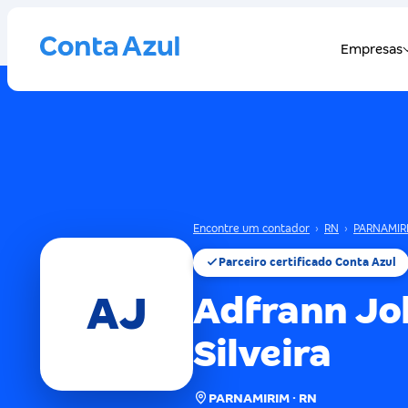
Encontre um contador
›
RN
›
PARNAMIR
Parceiro certificado Conta Azul
AJ
Adfrann Jo
Silveira
PARNAMIRIM · RN