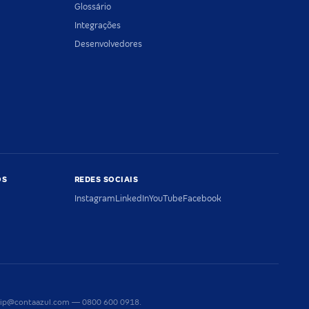
Glossário
Integrações
Desenvolvedores
OS
REDES SOCIAIS
Instagram
LinkedIn
YouTube
Facebook
riaip@contaazul.com — 0800 600 0918.