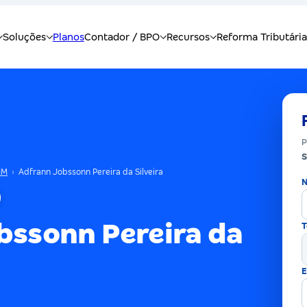
P
S
IM
›
Adfrann Jobssonn Pereira da Silveira
N
bssonn Pereira da
T
E