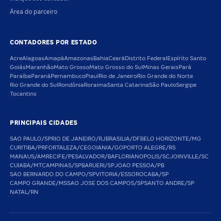
Área do parceiro
CONTADORES POR ESTADO
Acre
Alagoas
Amapá
Amazonas
Bahia
Ceará
Distrito Federal
Espírito Santo
Goiás
Maranhão
Mato Grosso
Mato Grosso do Sul
Minas Gerais
Pará
Paraíba
Paraná
Pernambuco
Piauí
Rio de Janeiro
Rio Grande do Norte
Rio Grande do Sul
Rondônia
Roraima
Santa Catarina
São Paulo
Sergipe
Tocantins
PRINCIPAIS CIDADES
SAO PAULO/SP
RIO DE JANEIRO/RJ
BRASILIA/DF
BELO HORIZONTE/MG
CURITIBA/PR
FORTALEZA/CE
GOIANIA/GO
PORTO ALEGRE/RS
MANAUS/AM
RECIFE/PE
SALVADOR/BA
FLORIANOPOLIS/SC
JOINVILLE/SC
CUIABA/MT
CAMPINAS/SP
BARUERI/SP
JOAO PESSOA/PB
SAO BERNARDO DO CAMPO/SP
VITORIA/ES
SOROCABA/SP
CAMPO GRANDE/MS
SAO JOSE DOS CAMPOS/SP
SANTO ANDRE/SP
NATAL/RN