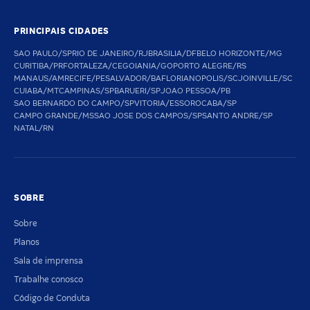
PRINCIPAIS CIDADES
SAO PAULO/SP
RIO DE JANEIRO/RJ
BRASILIA/DF
BELO HORIZONTE/MG
CURITIBA/PR
FORTALEZA/CE
GOIANIA/GO
PORTO ALEGRE/RS
MANAUS/AM
RECIFE/PE
SALVADOR/BA
FLORIANOPOLIS/SC
JOINVILLE/SC
CUIABA/MT
CAMPINAS/SP
BARUERI/SP
JOAO PESSOA/PB
SAO BERNARDO DO CAMPO/SP
VITORIA/ES
SOROCABA/SP
CAMPO GRANDE/MS
SAO JOSE DOS CAMPOS/SP
SANTO ANDRE/SP
NATAL/RN
SOBRE
Sobre
Planos
Sala de imprensa
Trabalhe conosco
Código de Conduta