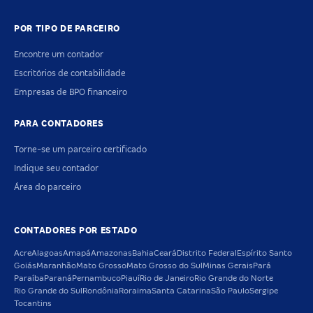
POR TIPO DE PARCEIRO
Encontre um contador
Escritórios de contabilidade
Empresas de BPO financeiro
PARA CONTADORES
Torne-se um parceiro certificado
Indique seu contador
Área do parceiro
CONTADORES POR ESTADO
Acre
Alagoas
Amapá
Amazonas
Bahia
Ceará
Distrito Federal
Espírito Santo
Goiás
Maranhão
Mato Grosso
Mato Grosso do Sul
Minas Gerais
Pará
Paraíba
Paraná
Pernambuco
Piauí
Rio de Janeiro
Rio Grande do Norte
Rio Grande do Sul
Rondônia
Roraima
Santa Catarina
São Paulo
Sergipe
Tocantins