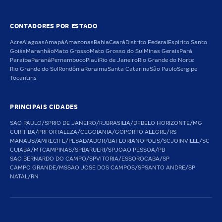
CONTADORES POR ESTADO
Acre
Alagoas
Amapá
Amazonas
Bahia
Ceará
Distrito Federal
Espírito Santo
Goiás
Maranhão
Mato Grosso
Mato Grosso do Sul
Minas Gerais
Pará
Paraíba
Paraná
Pernambuco
Piauí
Rio de Janeiro
Rio Grande do Norte
Rio Grande do Sul
Rondônia
Roraima
Santa Catarina
São Paulo
Sergipe
Tocantins
PRINCIPAIS CIDADES
SAO PAULO/SP
RIO DE JANEIRO/RJ
BRASILIA/DF
BELO HORIZONTE/MG
CURITIBA/PR
FORTALEZA/CE
GOIANIA/GO
PORTO ALEGRE/RS
MANAUS/AM
RECIFE/PE
SALVADOR/BA
FLORIANOPOLIS/SC
JOINVILLE/SC
CUIABA/MT
CAMPINAS/SP
BARUERI/SP
JOAO PESSOA/PB
SAO BERNARDO DO CAMPO/SP
VITORIA/ES
SOROCABA/SP
CAMPO GRANDE/MS
SAO JOSE DOS CAMPOS/SP
SANTO ANDRE/SP
NATAL/RN