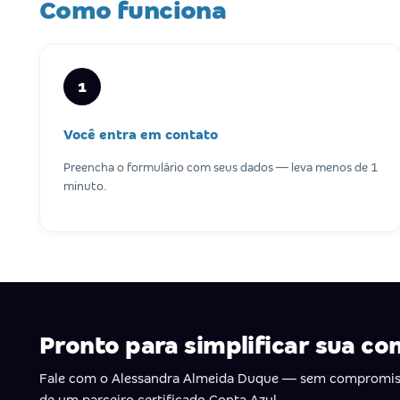
Como funciona
1
Você entra em contato
Preencha o formulário com seus dados — leva menos de 1
minuto.
Pronto para simplificar sua co
Fale com o Alessandra Almeida Duque — sem compromis