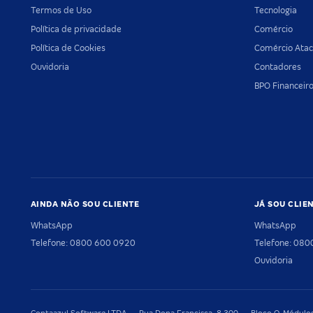
Termos de Uso
Tecnologia
Política de privacidade
Comércio
Política de Cookies
Comércio Atac
Ouvidoria
Contadores
BPO Financeir
AINDA NÃO SOU CLIENTE
JÁ SOU CLIE
WhatsApp
WhatsApp
Telefone: 0800 600 0920
Telefone: 08
Ouvidoria
Contaazul Software LTDA — Rua Dona Francisca, 8.300 — Bloco O, Módulos 