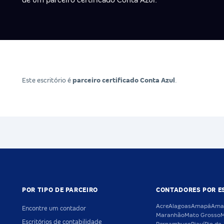
de um parceiro certificado Conta Azul.
Este escritório é
parceiro certificado Conta Azul
.
POR TIPO DE PARCEIRO
CONTADORES POR E
Acre
Alagoas
Amapá
Ama
Encontre um contador
Maranhão
Mato Grosso
M
Escritórios de contabilidade