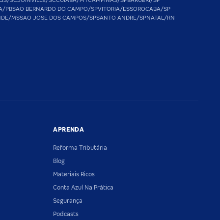
LIS/SC
JOINVILLE/SC
CUIABA/MT
CAMPINAS/SP
BARUERI/SP
A/PB
SAO BERNARDO DO CAMPO/SP
VITORIA/ES
SOROCABA/SP
NDE/MS
SAO JOSE DOS CAMPOS/SP
SANTO ANDRE/SP
NATAL/RN
APRENDA
Reforma Tributária
Blog
Materiais Ricos
Conta Azul Na Prática
Segurança
Podcasts