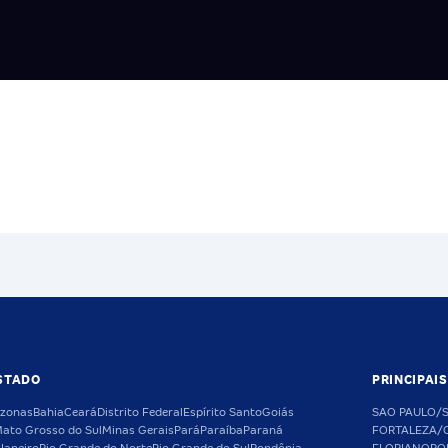
STADO
PRINCIPAI
zonas
Bahia
Ceará
Distrito Federal
Espírito Santo
Goiás
SAO PAULO/
ato Grosso do Sul
Minas Gerais
Pará
Paraíba
Paraná
FORTALEZA/