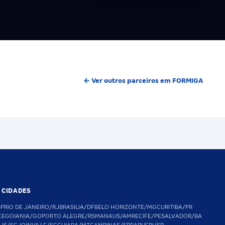
← Ver outros parceiros em FORMIGA
S CIDADES
SP
RIO DE JANEIRO/RJ
BRASILIA/DF
BELO HORIZONTE/MG
CURITIBA/PR
CE
GOIANIA/GO
PORTO ALEGRE/RS
MANAUS/AM
RECIFE/PE
SALVADOR/BA