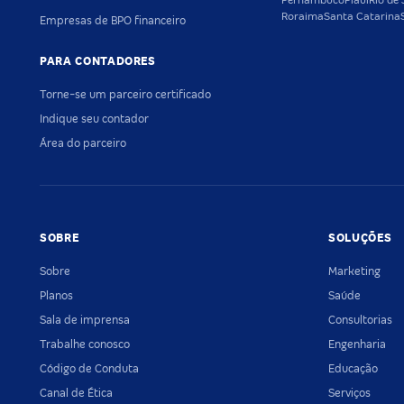
Pernambuco
Piauí
Rio de 
Roraima
Santa Catarina
Empresas de BPO financeiro
PARA CONTADORES
Torne-se um parceiro certificado
Indique seu contador
Área do parceiro
SOBRE
SOLUÇÕES
Sobre
Marketing
Planos
Saúde
Sala de imprensa
Consultorias
Trabalhe conosco
Engenharia
Código de Conduta
Educação
Canal de Ética
Serviços