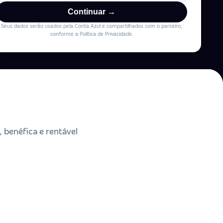
Continuar →
Seus dados serão usados pela Conta Azul e compartilhados com o parceiro,
conforme a Política de Privacidade.
benéfica e rentável