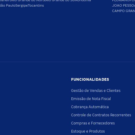
Janeiro
Rio Grande do Norte
Rio Grande do Sul
Rondônia
FLORIANOPO
São Paulo
Sergipe
Tocantins
JOAO PESSO
CAMPO GRA
FUNCIONALIDADES
Gestão de Vendas e Clientes
Emissão de Nota Fiscal
Cobrança Automática
Controle de Contratos Recorrentes
Compras e Fornecedores
Estoque e Produtos