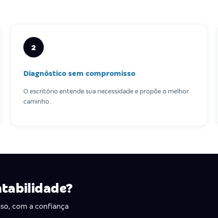
2
Diagnóstico sem compromisso
O escritório entende sua necessidade e propõe o melhor
caminho.
ntabilidade?
so, com a confiança