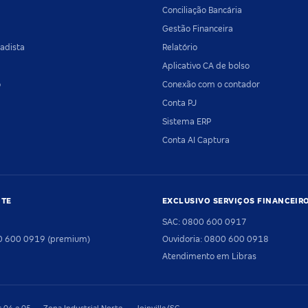
Conciliação Bancária
Gestão Financeira
adista
Relatório
Aplicativo CA de bolso
o
Conexão com o contador
Conta PJ
Sistema ERP
Conta AI Captura
NTE
EXCLUSIVO SERVIÇOS FINANCEIR
SAC: 0800 600 0917
00 600 0919 (premium)
Ouvidoria: 0800 600 0918
Atendimento em Libras
04 e 05 — Zona Industrial Norte — Joinville/SC