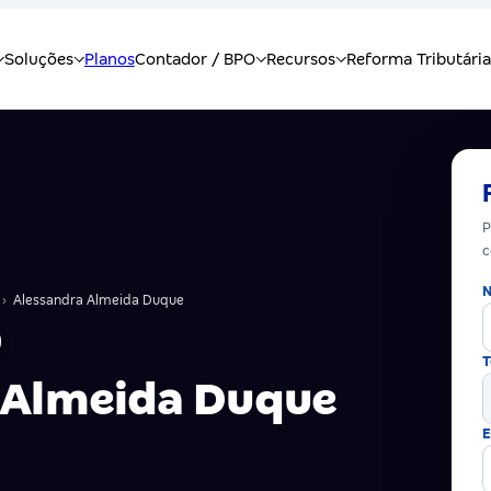
P
c
N
›
Alessandra Almeida Duque
T
 Almeida Duque
E