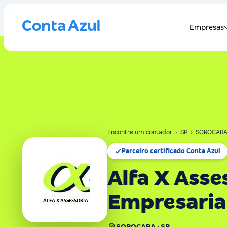
Encontre um contador
›
SP
›
SOROCAB
Parceiro certificado Conta Azul
Alfa X Asse
Empresaria
SOROCABA · SP