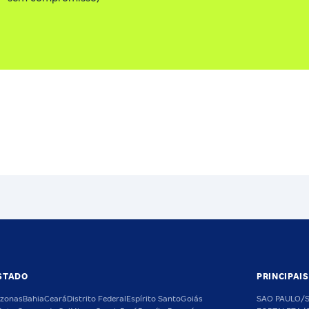
STADO
PRINCIPAI
zonas
Bahia
Ceará
Distrito Federal
Espírito Santo
Goiás
SAO PAULO/