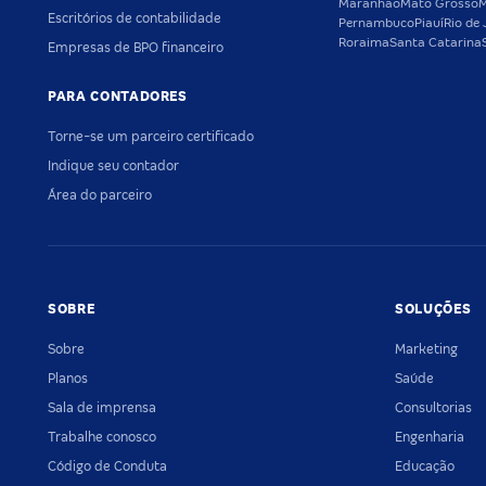
Maranhão
Mato Grosso
M
Escritórios de contabilidade
Pernambuco
Piauí
Rio de 
Roraima
Santa Catarina
Empresas de BPO financeiro
PARA CONTADORES
Torne-se um parceiro certificado
Indique seu contador
Área do parceiro
SOBRE
SOLUÇÕES
Sobre
Marketing
Planos
Saúde
Sala de imprensa
Consultorias
Trabalhe conosco
Engenharia
Código de Conduta
Educação