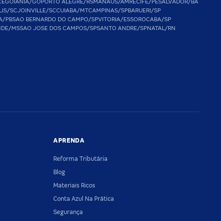
CE
GOIANIA/GO
PORTO ALEGRE/RS
MANAUS/AM
RECIFE/PE
SALVADOR/BA
LIS/SC
JOINVILLE/SC
CUIABA/MT
CAMPINAS/SP
BARUERI/SP
A/PB
SAO BERNARDO DO CAMPO/SP
VITORIA/ES
SOROCABA/SP
NDE/MS
SAO JOSE DOS CAMPOS/SP
SANTO ANDRE/SP
NATAL/RN
APRENDA
Reforma Tributária
Blog
Materiais Ricos
Conta Azul Na Prática
Segurança