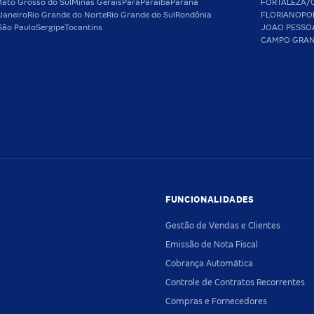
ato Grosso do Sul
Minas Gerais
Pará
Paraíba
Paraná
FORTALEZA/
Janeiro
Rio Grande do Norte
Rio Grande do Sul
Rondônia
FLORIANOPO
São Paulo
Sergipe
Tocantins
JOAO PESSO
CAMPO GRA
FUNCIONALIDADES
Gestão de Vendas e Clientes
Emissão de Nota Fiscal
Cobrança Automática
Controle de Contratos Recorrentes
Compras e Fornecedores