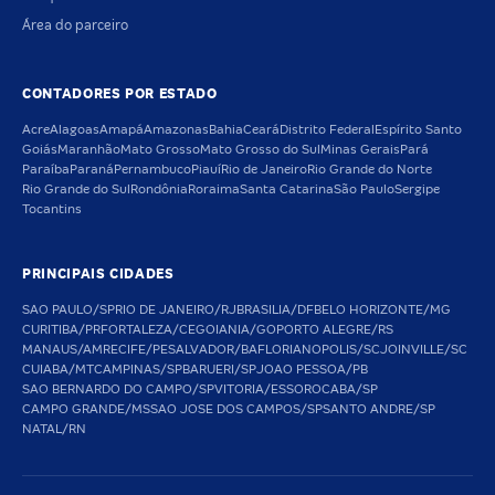
Área do parceiro
CONTADORES POR ESTADO
Acre
Alagoas
Amapá
Amazonas
Bahia
Ceará
Distrito Federal
Espírito Santo
Goiás
Maranhão
Mato Grosso
Mato Grosso do Sul
Minas Gerais
Pará
Paraíba
Paraná
Pernambuco
Piauí
Rio de Janeiro
Rio Grande do Norte
Rio Grande do Sul
Rondônia
Roraima
Santa Catarina
São Paulo
Sergipe
Tocantins
PRINCIPAIS CIDADES
SAO PAULO/SP
RIO DE JANEIRO/RJ
BRASILIA/DF
BELO HORIZONTE/MG
CURITIBA/PR
FORTALEZA/CE
GOIANIA/GO
PORTO ALEGRE/RS
MANAUS/AM
RECIFE/PE
SALVADOR/BA
FLORIANOPOLIS/SC
JOINVILLE/SC
CUIABA/MT
CAMPINAS/SP
BARUERI/SP
JOAO PESSOA/PB
SAO BERNARDO DO CAMPO/SP
VITORIA/ES
SOROCABA/SP
CAMPO GRANDE/MS
SAO JOSE DOS CAMPOS/SP
SANTO ANDRE/SP
NATAL/RN