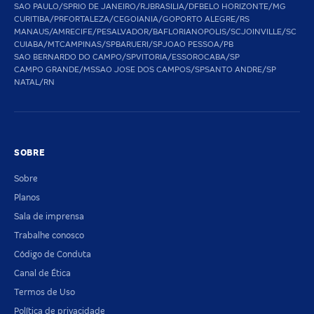
SAO PAULO/SP
RIO DE JANEIRO/RJ
BRASILIA/DF
BELO HORIZONTE/MG
CURITIBA/PR
FORTALEZA/CE
GOIANIA/GO
PORTO ALEGRE/RS
MANAUS/AM
RECIFE/PE
SALVADOR/BA
FLORIANOPOLIS/SC
JOINVILLE/SC
CUIABA/MT
CAMPINAS/SP
BARUERI/SP
JOAO PESSOA/PB
SAO BERNARDO DO CAMPO/SP
VITORIA/ES
SOROCABA/SP
CAMPO GRANDE/MS
SAO JOSE DOS CAMPOS/SP
SANTO ANDRE/SP
NATAL/RN
SOBRE
Sobre
Planos
Sala de imprensa
Trabalhe conosco
Código de Conduta
Canal de Ética
Termos de Uso
Política de privacidade