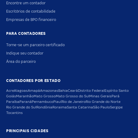
Encontre um contador
Escritórios de contabilidade
Empresas de BPO financeiro
PARA CONTADORES
Torne-se um parceiro certificado
Indique seu contador
Área do parceiro
CONTADORES POR ESTADO
Acre
Alagoas
Amapá
Amazonas
Bahia
Ceará
Distrito Federal
Espírito Santo
Goiás
Maranhão
Mato Grosso
Mato Grosso do Sul
Minas Gerais
Pará
Paraíba
Paraná
Pernambuco
Piauí
Rio de Janeiro
Rio Grande do Norte
Rio Grande do Sul
Rondônia
Roraima
Santa Catarina
São Paulo
Sergipe
Tocantins
PRINCIPAIS CIDADES